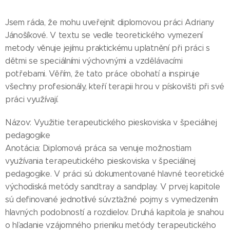
Jsem ráda, že mohu uveřejnit diplomovou práci Adriany
Jánošíkové. V textu se vedle teoretického vymezení
metody věnuje jejímu praktickému uplatnění při práci s
dětmi se speciálními výchovnými a vzdělávacími
potřebami. Věřím, že tato práce obohatí a inspiruje
všechny profesionály, kteří terapii hrou v pískovišti při své
práci využívají.
Názov: Využitie terapeutického pieskoviska v špeciálnej
pedagogike
Anotácia: Diplomová práca sa venuje možnostiam
využívania terapeutického pieskoviska v špeciálnej
pedagogike. V práci sú dokumentované hlavné teoretické
východiská metódy sandtray a sandplay. V prvej kapitole
sú definované jednotlivé súvzťažné pojmy s vymedzením
hlavných podobností a rozdielov. Druhá kapitola je snahou
o hľadanie vzájomného prieniku metódy terapeutického