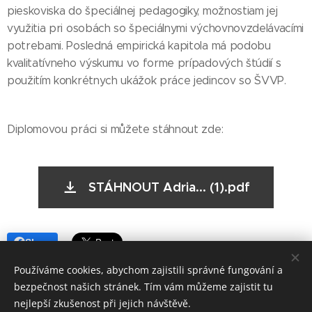
pieskoviska do špeciálnej pedagogiky, možnostiam jej
využitia pri osobách so špeciálnymi výchovnovzdelávacími
potrebami. Posledná empirická kapitola má podobu
kvalitatívneho výskumu vo forme prípadových štúdií s
použitím konkrétnych ukážok práce jedincov so ŠVVP.
Diplomovou práci si můžete stáhnout zde:
STÁHNOUT Adria... (1).pdf
Share
Používáme cookies, abychom zajistili správné fungování a
bezpečnost našich stránek. Tím vám můžeme zajistit tu
nejlepší zkušenost při jejich návštěvě.