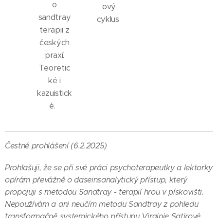
o
ový
sandtray
cyklus
terapii z
českých
praxí.
Teoretic
ké i
kazuistick
é.
Čestné prohlášení (6.2.2025)
Prohlašuji, že se při své práci psychoterapeutky a lektorky
opírám převážně o daseinsanalytický přístup, který
propojuji s metodou Sandtray - terapií hrou v pískovišti.
Nepoužívám a ani neučím metodu Sandtray z pohledu
transformačně systemického přístupu Virginie Satirové.