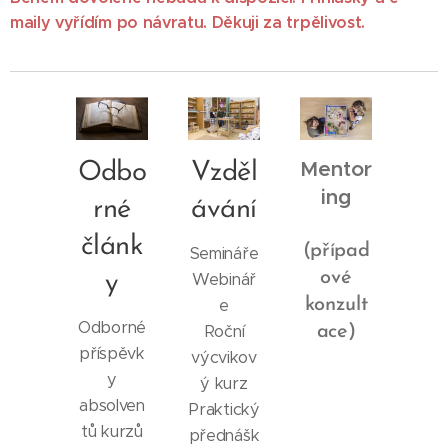
maily vyřídím po návratu. Děkuji za trpělivost.
Mentor
Odbo
Vzděl
ing
rné
ávání
článk
(případ
Semináře
ové
Webinář
y
e
konzult
Odborné
Roční
ace)
příspěvk
výcvikov
y
ý kurz
absolven
Praktický
tů kurzů
přednášk