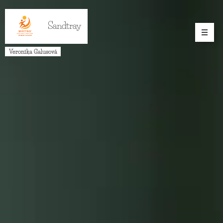
Sandtray
Veronika Galusová