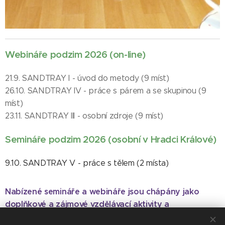
Webináře podzim 2026 (on-line)
21.9. SANDTRAY I - úvod do metody (9 míst)
26.10. SANDTRAY IV - práce s párem a se skupinou (9
míst)
23.11. SANDTRAY III - osobní zdroje (9 míst)
Semináře podzim 2026 (osobní v Hradci Králové)
9.10. SANDTRAY V - práce s tělem (2 místa)
Nabízené semináře a webináře jsou chápány jako
doplňkové a zájmové vzdělávací aktivity a
NENAHRAZUJÍ psychoterapeutický výcvik nebo jiné