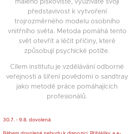
malého pískoviště, využíváte svoji
představivost k vytvoření
trojrozměrného modelu osobního
vnitřního světa. Metoda pomáhá tento
svět otevřít a léčit příčiny, které
způsobují psychické potíže.
Cílem institutu je vzdělávání odborné
veřejnosti a šíření povědomí o sandtray
jako metodě práce pomáhajících
profesionálů.
30.7. - 9.8. dovolená
Během dovolené nebudu k dispozici. Přihlášky a e-