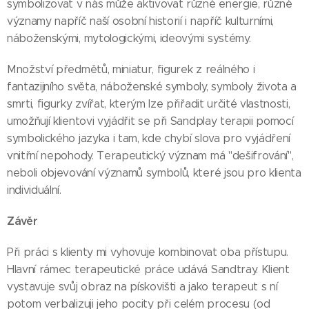
symbolizovat v nás může aktivovat různé energie, různé
významy napříč naší osobní historií i napříč kulturními,
náboženskými, mytologickými, ideovými systémy.
Množství předmětů, miniatur, figurek z reálného i
fantazijního světa, náboženské symboly, symboly života a
smrti, figurky zvířat, kterým lze přiřadit určité vlastnosti,
umožňují klientovi vyjádřit se při Sandplay terapii pomocí
symbolického jazyka i tam, kde chybí slova pro vyjádření
vnitřní nepohody. Terapeutický význam má "dešifrování",
neboli objevování významů symbolů, které jsou pro klienta
individuální.
Závěr
Při práci s klienty mi vyhovuje kombinovat oba přístupu.
Hlavní rámec terapeutické práce udává Sandtray. Klient
vystavuje svůj obraz na pískovišti a jako terapeut s ní
potom verbalizuji jeho pocity při celém procesu (od