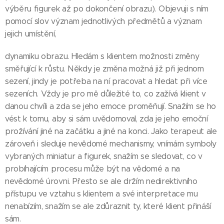
výběru figurek až po dokončení obrazu). Objevuji s ním
pomocí slov význam jednotlivých předmětů a význam
jejich umístění,
dynamiku obrazu. Hledám s klientem možnosti změny
směřující k růstu. Někdy je změna možná již při jednom
sezení, jindy je potřeba na ní pracovat a hledat při více
sezeních. Vždy je pro mě důležité to, co zažívá klient v
danou chvíli a zda se jeho emoce proměňují. Snažím se ho
vést k tomu, aby si sám uvědomoval, zda je jeho emoční
prožívání jiné na začátku a jiné na konci. Jako terapeut ale
zároveň i sleduje nevědomé mechanismy, vnímám symboly
vybraných miniatur a figurek, snažím se sledovat, co v
probíhajícím procesu může být na vědomé a na
nevědomé úrovni. Přesto se ale držím nedirektivního
přístupu ve vztahu s klientem a své interpretace mu
nenabízím, snažím se ale zdůraznit ty, které klient přináší
sám.