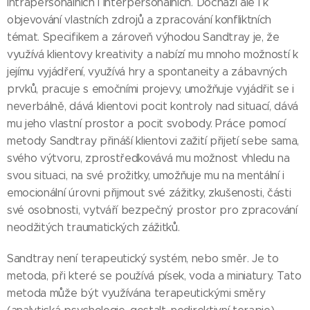
intrapersonálních i interpersonálních. Dochází ale i k
objevování vlastních zdrojů a zpracování konfliktních
témat. Specifikem a zároveň výhodou Sandtray je, že
využívá klientovy kreativity a nabízí mu mnoho možností k
jejímu vyjádření, využívá hry a spontaneity a zábavných
prvků, pracuje s emočními projevy, umožňuje vyjádřit se i
neverbálně, dává klientovi pocit kontroly nad situací, dává
mu jeho vlastní prostor a pocit svobody. Práce pomocí
metody Sandtray přináší klientovi zažití přijetí sebe sama,
svého výtvoru, zprostředkovává mu možnost vhledu na
svou situaci, na své prožitky, umožňuje mu na mentální i
emocionální úrovni přijmout své zážitky, zkušenosti, části
své osobnosti, vytváří bezpečný prostor pro zpracování
neodžitých traumatických zážitků.
Sandtray není terapeutický systém, nebo směr. Je to
metoda, při které se používá písek, voda a miniatury. Tato
metoda může být využívána terapeutickými směry