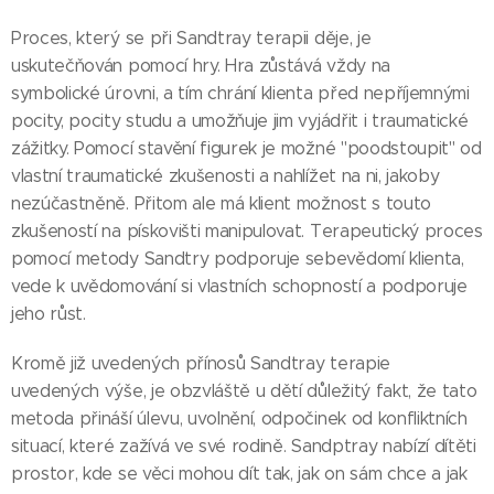
Proces, který se při Sandtray terapii děje, je
uskutečňován pomocí hry. Hra zůstává vždy na
symbolické úrovni, a tím chrání klienta před nepříjemnými
pocity, pocity studu a umožňuje jim vyjádřit i traumatické
zážitky. Pomocí stavění figurek je možné "poodstoupit" od
vlastní traumatické zkušenosti a nahlížet na ni, jakoby
nezúčastněně. Přitom ale má klient možnost s touto
zkušeností na pískovišti manipulovat. Terapeutický proces
pomocí metody Sandtry podporuje sebevědomí klienta,
vede k uvědomování si vlastních schopností a podporuje
jeho růst.
Kromě již uvedených přínosů Sandtray terapie
uvedených výše, je obzvláště u dětí důležitý fakt, že tato
metoda přináší úlevu, uvolnění, odpočinek od konfliktních
situací, které zažívá ve své rodině. Sandptray nabízí dítěti
prostor, kde se věci mohou dít tak, jak on sám chce a jak