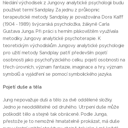
hledání východisek z Jungovy analytické psychologii budu
používat termí Sandplay. Za jednu z průkopnic
terapeutické metody Sandplay je považována Dora Kalff
(1904 - 1989) švýcarská psycholožka, žákyně Carla
Gustava Junga. Při práci s herním pískovištěm využívala
metodiky Jungovy analytické psychoterapie. K
teoretickým východiskům Jungovy analytické psychologie
pro užití metody Sandplay patří především pojetí
osobnosti jako psychofyzického celku, pojetí osobnosti na
třech úrovních, význam fantazie, imaginace a hry, význam
symbolů a vyjádření se pomocí symbolického jazyka.
Pojetí duše a těla
Jung nepovažuje duši a tělo za dvě oddělené složky.
Jedno je neoddělitelné od druhého. Utrpení duše může
poškodit tělo a stejně tak obráceně. Podle Junga,
přestože je to nemožné hmatatelně prokázat, má duše