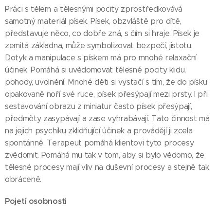
Práci s tělem a tělesnými pocity zprostředkovává
samotný materiál písek. Písek, obzvláště pro dítě,
představuje něco, co dobře zná, s čím si hraje. Písek je
zemitá základna, může symbolizovat bezpečí, jistotu.
Dotyk a manipulace s pískem má pro mnohé relaxační
účinek. Pomáhá si uvědomovat tělesné pocity klidu,
pohody, uvolnění. Mnohé děti si vystačí s tím, že do písku
opakovaně noří své ruce, písek přesýpají mezi prsty. I při
sestavování obrazu z miniatur často písek přesýpají,
předměty zasypávají a zase vyhrabávají. Tato činnost má
na jejich psychiku zklidňující účinek a provádějí ji zcela
spontánně. Terapeut pomáhá klientovi tyto procesy
zvědomit. Pomáhá mu tak v tom, aby si bylo vědomo, že
tělesné procesy mají vliv na duševní procesy a stejně tak
obráceně.
Pojetí osobnosti