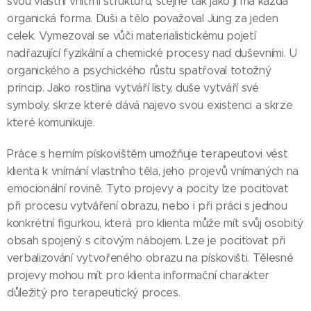
svou vlastní vnitřní strukturu, stejně tak jako ji má každá
organická forma. Duši a tělo považoval Jung za jeden
celek. Vymezoval se vůči materialistickému pojetí
nadřazující fyzikální a chemické procesy nad duševními. U
organického a psychického růstu spatřoval totožný
princip. Jako rostlina vytváří listy, duše vytváří své
symboly, skrze které dává najevo svou existenci a skrze
které komunikuje.
Práce s herním pískovištěm umožňuje terapeutovi vést
klienta k vnímání vlastního těla, jeho projevů vnímaných na
emocionální rovině. Tyto projevy a pocity lze pociťovat
při procesu vytváření obrazu, nebo i při práci s jednou
konkrétní figurkou, která pro klienta může mít svůj osobitý
obsah spojený s citovým nábojem. Lze je pociťovat při
verbalizování vytvořeného obrazu na pískovišti. Tělesné
projevy mohou mít pro klienta informační charakter
důležitý pro terapeutický proces.