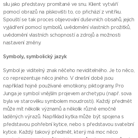
sílu jako představy promítané ve snu. Klient vytváří
pomocí obrazů na pískovišti to, co přichází z vnitřku.
Spouští se tak proces objevování duševních obsahů, jejich
vyjádření pomocí symbolů, uvědomění vlastních prožitků,
uvědomění vlastních schopností a zdrojů a možnosti
nastavení změny.
Symboly, symbolický jazyk
Symbol je viditelný znak něčeho neviditelného. Je to něco,
co reprezentuje něco jiného. V dnešní době jsou
například hojně používané emotikony, piktogramy. Pro
Junga je symbol vnějším projevem archetypu (např. sova
byla ve starověku symbolem moudrosti). Každý předmět
může mít několik významů a několik různě emočně
laděných výrazů. Například kytka může být spojena s
představou pohřební kytice, nebo s představou svatební
kytice. Každý takový předmět, který má moc něco