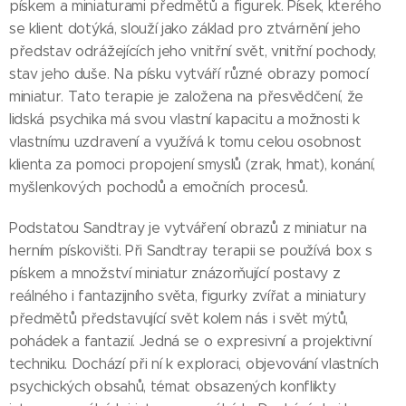
pískem a miniaturami předmětů a figurek. Písek, kterého
se klient dotýká, slouží jako základ pro ztvárnění jeho
představ odrážejících jeho vnitřní svět, vnitřní pochody,
stav jeho duše. Na písku vytváří různé obrazy pomocí
miniatur. Tato terapie je založena na přesvědčení, že
lidská psychika má svou vlastní kapacitu a možnosti k
vlastnímu uzdravení a využívá k tomu celou osobnost
klienta za pomoci propojení smyslů (zrak, hmat), konání,
myšlenkových pochodů a emočních procesů.
Podstatou Sandtray je vytváření obrazů z miniatur na
herním pískovišti. Při Sandtray terapii se používá box s
pískem a množství miniatur znázorňující postavy z
reálného i fantazijního světa, figurky zvířat a miniatury
předmětů představující svět kolem nás i svět mýtů,
pohádek a fantazií. Jedná se o expresivní a projektivní
techniku. Dochází při ní k exploraci, objevování vlastních
psychických obsahů, témat obsazených konflikty