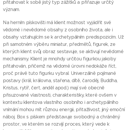
přitahovat k sobě jistý typ zážitků a přiřazuje určitý
význam.
Na herním pískovišti má klient možnost vyjádřit své
vědomé i nevědomé obsahy z osobního života, ale i
obsahy vztahujícím se k archetypálním predispozicím. Už
při samotném výběru miniatur, předmětů, figurek, ze
kterých klient svůj obraz sestavuje, se aktivují nevědomé
mechanismy. Klient je mnohdy určitou figurkou jakoby
přitahován, přičemž na vědomé úrovni nedokáže říct,
proč právě tuto figurku vybral. Univerzálně pojímané
postavy (král, královna, stařena, dítě, čaroděj, Buddha,
Kristus, rytíř, čert, anděl apod.) mají své obecně
přisuzované vlastnosti, charakteristiky, které ovšem v
kontextu klientova vlastního osobního i archetypálního
vnímání mohou mít různou energii, přitažlivost, jiný emoční
náboj. Box s pískem představuje svobodný a chráněný
prostor, ve kterém se rozvíjí proces, který vede k