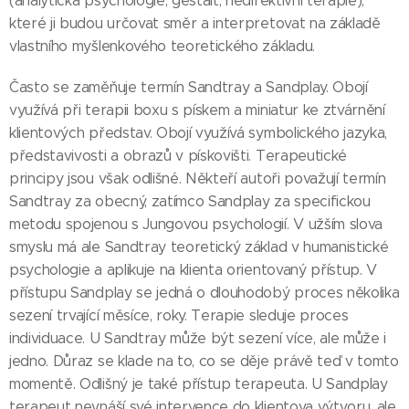
(analytická psychologie, gestalt, nedirektivní terapie),
které ji budou určovat směr a interpretovat na základě
vlastního myšlenkového teoretického základu.
Často se zaměňuje termín Sandtray a Sandplay. Obojí
využívá při terapii boxu s pískem a miniatur ke ztvárnění
klientových představ. Obojí využívá symbolického jazyka,
představivosti a obrazů v pískovišti. Terapeutické
principy jsou však odlišné. Někteří autoři považují termín
Sandtray za obecný, zatímco Sandplay za specifickou
metodu spojenou s Jungovou psychologií. V užším slova
smyslu má ale Sandtray teoretický základ v humanistické
psychologie a aplikuje na klienta orientovaný přístup. V
přístupu Sandplay se jedná o dlouhodobý proces několika
sezení trvající měsíce, roky. Terapie sleduje proces
individuace. U Sandtray může být sezení více, ale může i
jedno. Důraz se klade na to, co se děje právě teď v tomto
momentě. Odlišný je také přístup terapeuta. U Sandplay
terapeut nevnáší své intervence do klientova výtvoru, ale