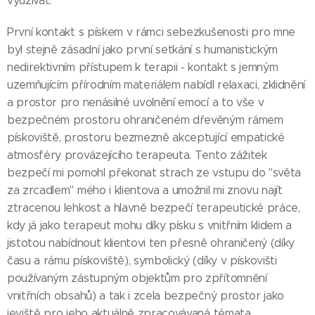
využívat.
První kontakt s pískem v rámci sebezkušenosti pro mne
byl stejně zásadní jako první setkání s humanistickým
nedirektivním přístupem k terapii - kontakt s jemným
uzemňujícím přírodním materiálem nabídl relaxaci, zklidnění
a prostor pro nenásilné uvolnění emocí a to vše v
bezpečném prostoru ohraničeném dřevěným rámem
pískoviště, prostoru bezmezně akceptující empatické
atmosféry provázejícího terapeuta. Tento zážitek
bezpečí mi pomohl překonat strach ze vstupu do "světa
za zrcadlem" mého i klientova a umožnil mi znovu najít
ztracenou lehkost a hlavně bezpečí terapeutické práce,
kdy já jako terapeut mohu díky písku s vnitřním klidem a
jistotou nabídnout klientovi ten přesně ohraničený (díky
času a rámu pískoviště), symbolický (díky v pískovišti
používaným zástupným objektům pro zpřítomnění
vnitřních obsahů) a tak i zcela bezpečný prostor jako
jeviště pro jeho aktuálně zpracovávaná témata.