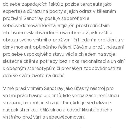
do sebe zapadajících faktů z pozice terapeuta jako
experta) a důrazu na pocity a jejich odraz v tělesném
prožívání, Sandtray posiluje sebereflexi a
sebeuvědomování klienta, ať již jen prostřednictvím
intuitivního vylaďování klientova obrazu v pískovišti k
obrazu svého vnitřního prožívání, či hledáním pro klienta v
daný moment optimálního řešení. Dává mu prožít nalezení
pro sebe uspokojivého stavu věcí s ohledem na svoje
skutečné cítění a potřeby bez rizika racionalizací a unikání
k obecným stereotypům či přenášení zodpovědnosti za
dění ve svém životě na druhé.
V mé praxi vnímám Sandtray jako úžasný nástroj pro
vnitřní práci hlavně u klientů, kde verbalizace není silnou
stránkou, na druhou stranu i tam, kde je verbalizace
naopak stránkou příliš silnou a odvádí klienta od jeho
vnitřního prožívání a sebeuvědomování.