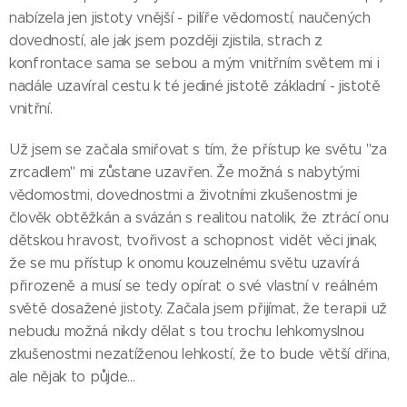
nabízela jen jistoty vnější - pilíře vědomostí, naučených
dovedností, ale jak jsem později zjistila, strach z
konfrontace sama se sebou a mým vnitřním světem mi i
nadále uzavíral cestu k té jediné jistotě základní - jistotě
vnitřní.
Už jsem se začala smiřovat s tím, že přístup ke světu "za
zrcadlem" mi zůstane uzavřen. Že možná s nabytými
vědomostmi, dovednostmi a životními zkušenostmi je
člověk obtěžkán a svázán s realitou natolik, že ztrácí onu
dětskou hravost, tvořivost a schopnost vidět věci jinak,
že se mu přístup k onomu kouzelnému světu uzavírá
přirozeně a musí se tedy opírat o své vlastní v reálném
světě dosažené jistoty. Začala jsem přijímat, že terapii už
nebudu možná nikdy dělat s tou trochu lehkomyslnou
zkušenostmi nezatíženou lehkostí, že to bude větší dřina,
ale nějak to půjde...