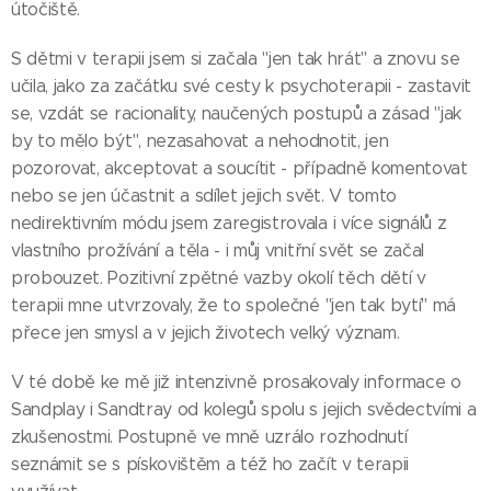
útočiště.
S dětmi v terapii jsem si začala "jen tak hrát" a znovu se
učila, jako za začátku své cesty k psychoterapii - zastavit
se, vzdát se racionality, naučených postupů a zásad "jak
by to mělo být", nezasahovat a nehodnotit, jen
pozorovat, akceptovat a soucítit - případně komentovat
nebo se jen účastnit a sdílet jejich svět. V tomto
nedirektivním módu jsem zaregistrovala i více signálů z
vlastního prožívání a těla - i můj vnitřní svět se začal
probouzet. Pozitivní zpětné vazby okolí těch dětí v
terapii mne utvrzovaly, že to společné "jen tak bytí" má
přece jen smysl a v jejich životech velký význam.
V té době ke mě již intenzivně prosakovaly informace o
Sandplay i Sandtray od kolegů spolu s jejich svědectvími a
zkušenostmi. Postupně ve mně uzrálo rozhodnutí
seznámit se s pískovištěm a též ho začít v terapii