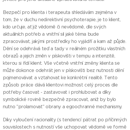
Bezpečí pro klienta i terapeuta shledávám zejména v
tom, že v duchu nedirektivní psychoterapie, je to klient,
kdo určuje, ať již vědomě či nevědomě, dle svých
aktuálních potřeb a vnitřní sil jaké téma bude
zpracovávat, jakými prostředky ho vyjádří a kam až půjde.
Dění se odehrává teď a tady v reálném prožitku vlastních
obrazů a jejich změn v pískovišti v tempu a intenzitě,
kterou si řídí klient. Vše včetně vnitřní změny klienta se
může dokonce odehrát jen v pískovišti bez nutnosti dění
pojmenovávat a vztahovat ke konkrétní realitě. Tento
způsob práce dává klientovi možnost celý proces dle
potřeby časovat - zastavovat i prohlubovat a díky
symbolické rovině bezpečně zpracovat, aniž by bylo
nutno "prolamovat" obrany a egoochranné mechanismy.
Díky vyloučení racionality (s tendencí pátrat po příčinných
souvislostech s nutností vše uchopovat vědomě ve formě