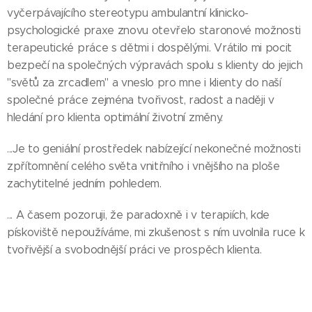
vyčerpávajícího stereotypu ambulantní klinicko-
psychologické praxe znovu otevřelo staronové možnosti
terapeutické práce s dětmi i dospělými. Vrátilo mi pocit
bezpečí na společných výpravách spolu s klienty do jejich
"světů za zrcadlem" a vneslo pro mne i klienty do naší
společné práce zejména tvořivost, radost a naději v
hledání pro klienta optimální životní změny.
...Je to geniální prostředek nabízející nekonečné možnosti
zpřítomnění celého světa vnitřního i vnějšího na ploše
zachytitelné jedním pohledem.
... A časem pozoruji, že paradoxně i v terapiích, kde
pískoviště nepoužíváme, mi zkušenost s ním uvolnila ruce k
tvořivější a svobodnější práci ve prospěch klienta.