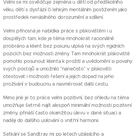
Velmi se mi osvědčuje zejména u dětí od předškolního
věku, dětí s dysfázií či lehkým mentálním postižením jako
prostředek nenásilného dorozumění a sdílení.
Velmi přínosná je nabídka práce s pískovištěm i u
dospělých tam, kde je téma mnohokrát racionálně
probráno a klient bez posunu ulpívá na svých rigidních
pozicích bez možnosti změny. Tam mnohokrát pískoviště
pomohlo posunout klienta k prožití a uvědomění si povahy
svých postojů a umožnilo "nanečisto" v pískovišti
otestovat i možnosti řešení a jejich dopad na jeho
prožívání v budoucnu a nasměrovat další cestu.
Mimo jiné je to práce velmi pozitivní, bez ohledu na téma
umožňuje šetrně najít alespoň minimální možnosti pozitivní
změny, přináší často okamžitou úlevu v dané situaci a
naději do dalšího usilování o vnitřní harmonii.
Setkání se Sandtray mi po letech ubíjejícího a