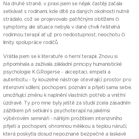
Na druhé straně, v praxi jsem se nějak častěji začala
setkávat s rodinami, kde dítě za daných okolností nutně
strádalo, což se projevovalo patřičnými obtížemi či
symptomy, ale situace nebyla v dané chvíli řešitelná
rodinnou terapií ať už pro nedostupnost, neochotu či
limity spolupráce rodičů.
Vrátila jsem se k literatuře o herní terapii. Znovu si
připomínala a zažívala základní principy humanistické
psychologie K.G.Rogerse - akceptaci, empatii a
autenticitu - ty kouzelné nástroje otevírající prostor pro
intenzivní sdílení, pochopení, poznání a přijetí sama sebe,
umožňující změnu k naplnění vlastních potřeb a vnitřní
úzdravě. Ty pro mne byly ještě za studií zcela zásadním
zážitkem při setkání s psychoterapií na jakémsi
výběrovém semináři - náhlým prožitkem intenzivního
přijetí a pochopení, ohromnou měkkou a teplou náručí,
která poskytla dosud nepoznané bezpečné a laskavé