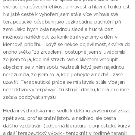
vytrácí ona původní lehkost a hravost a hlavně funkčnost.
Na jisté cestě k vyhoření jsem stále více vnímala své
terapeutické působení jako těžkopádné pachtění při
zemi. Jako bych byla najednou slepá a hluchá bez
možnosti nahlédnout za konkrétní významy a dění v
klientově příběhu. I když se někde objevil most, škvírka do
onoho světa "za zrcadlem", postupně jsem si uvědomila,
že jsem to já, kdo má strach tam s klientem vstoupit -
abychom se v něm spolu neztratili, když jsem najednou
nerozuměla, že jsem to já, kdo ji obejde a nechá ji zase
uzavřít. Terapeutická práce se mi stávala stále více jen
neefektivní vyčerpávající frustrující dřinou, která pro mne
začala pozbývat smyslu.
Hledání východiska mne vedlo k dalšímu zvýšení úsilí získat
zpět svou profesionální jistotu a nadhled, ale cesta
dalšího vzdělávání (odborná literatura, diagnostické kurzy
a další terapeutický výcvik - tentokrát v rodinné terapii)