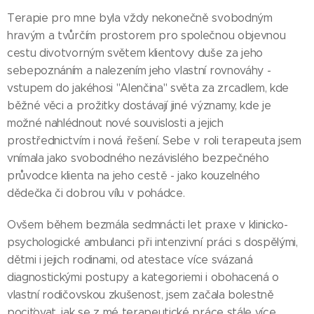
Terapie pro mne byla vždy nekonečně svobodným
hravým a tvůrčím prostorem pro společnou objevnou
cestu divotvorným světem klientovy duše za jeho
sebepoznáním a nalezením jeho vlastní rovnováhy -
vstupem do jakéhosi "Alenčina" světa za zrcadlem, kde
běžné věci a prožitky dostávají jiné významy, kde je
možné nahlédnout nové souvislosti a jejich
prostřednictvím i nová řešení. Sebe v roli terapeuta jsem
vnímala jako svobodného nezávislého bezpečného
průvodce klienta na jeho cestě - jako kouzelného
dědečka či dobrou vílu v pohádce.
Ovšem během bezmála sedmnácti let praxe v klinicko-
psychologické ambulanci při intenzivní práci s dospělými,
dětmi i jejich rodinami, od atestace více svázaná
diagnostickými postupy a kategoriemi i obohacená o
vlastní rodičovskou zkušenost, jsem začala bolestně
pociťovat, jak se z mé terapeutické práce stále více