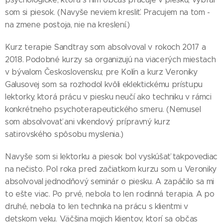
som si piesok. (Navyše neviem kresliť. Pracujem na tom -
na zmene postoja, nie na kreslení.)
Kurz terapie Sandtray som absolvoval v rokoch 2017 a
2018. Podobné kurzy sa organizujú na viacerých miestach
v bývalom Československu; pre Kolín a kurz Veroniky
Galusovej som sa rozhodol kvôli eklektickému prístupu
lektorky, ktorá prácu v piesku neučí ako techniku v rámci
konkrétneho psychoterapeutického smeru. (Nemusel
som absolvovať ani víkendový prípravný kurz
satirovského spôsobu myslenia.)
Navyše som si lektorku a piesok bol vyskúšať takpovediac
na nečisto. Pol roka pred začiatkom kurzu som u Veroniky
absolvoval jednodňový seminár o piesku. A zapáčilo sa mi
to ešte viac. Po prvé, nebola to len rodinná terapia. A po
druhé, nebola to len technika na prácu s klientmi v
detskom veku. Väčšina mojich klientov, ktorí sa občas