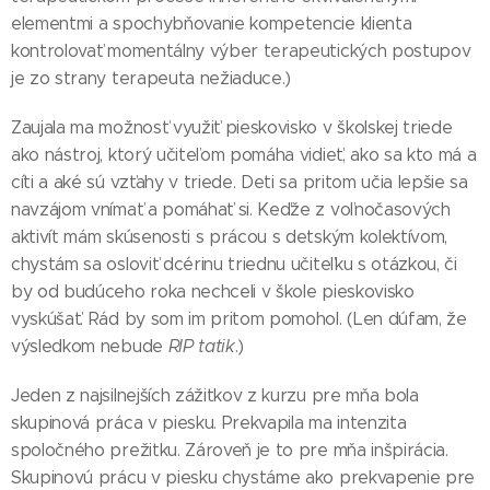
elementmi a spochybňovanie kompetencie klienta
kontrolovať momentálny výber terapeutických postupov
je zo strany terapeuta nežiaduce.)
Zaujala ma možnosť využiť pieskovisko v školskej triede
ako nástroj, ktorý učiteľom pomáha vidieť, ako sa kto má a
cíti a aké sú vzťahy v triede. Deti sa pritom učia lepšie sa
navzájom vnímať a pomáhať si. Keďže z voľnočasových
aktivít mám skúsenosti s prácou s detským kolektívom,
chystám sa osloviť dcérinu triednu učiteľku s otázkou, či
by od budúceho roka nechceli v škole pieskovisko
vyskúšať. Rád by som im pritom pomohol. (Len dúfam, že
výsledkom nebude
RIP tatik
.)
Jeden z najsilnejších zážitkov z kurzu pre mňa bola
skupinová práca v piesku. Prekvapila ma intenzita
spoločného prežitku. Zároveň je to pre mňa inšpirácia.
Skupinovú prácu v piesku chystáme ako prekvapenie pre