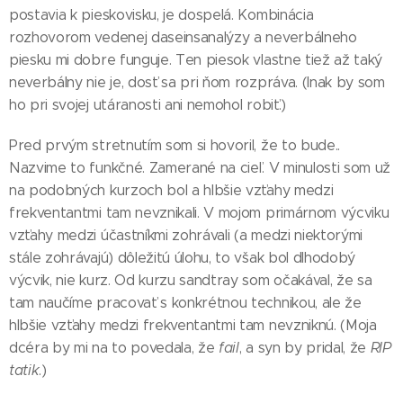
postavia k pieskovisku, je dospelá. Kombinácia
rozhovorom vedenej daseinsanalýzy a neverbálneho
piesku mi dobre funguje. Ten piesok vlastne tiež až taký
neverbálny nie je, dosť sa pri ňom rozpráva. (Inak by som
ho pri svojej utáranosti ani nemohol robiť.)
Pred prvým stretnutím som si hovoril, že to bude..
Nazvime to funkčné. Zamerané na cieľ. V minulosti som už
na podobných kurzoch bol a hlbšie vzťahy medzi
frekventantmi tam nevznikali. V mojom primárnom výcviku
vzťahy medzi účastníkmi zohrávali (a medzi niektorými
stále zohrávajú) dôležitú úlohu, to však bol dlhodobý
výcvik, nie kurz. Od kurzu sandtray som očakával, že sa
tam naučíme pracovať s konkrétnou technikou, ale že
hlbšie vzťahy medzi frekventantmi tam nevzniknú. (Moja
dcéra by mi na to povedala, že
fail
, a syn by pridal, že
RIP
tatik
.)