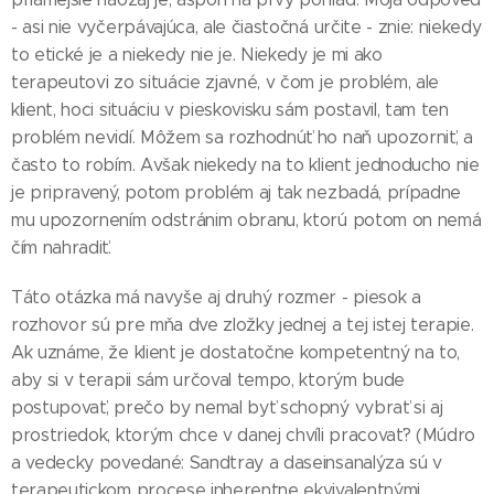
- asi nie vyčerpávajúca, ale čiastočná určite - znie: niekedy
to etické je a niekedy nie je. Niekedy je mi ako
terapeutovi zo situácie zjavné, v čom je problém, ale
klient, hoci situáciu v pieskovisku sám postavil, tam ten
problém nevidí. Môžem sa rozhodnúť ho naň upozorniť, a
často to robím. Avšak niekedy na to klient jednoducho nie
je pripravený, potom problém aj tak nezbadá, prípadne
mu upozornením odstránim obranu, ktorú potom on nemá
čím nahradiť.
Táto otázka má navyše aj druhý rozmer - piesok a
rozhovor sú pre mňa dve zložky jednej a tej istej terapie.
Ak uznáme, že klient je dostatočne kompetentný na to,
aby si v terapii sám určoval tempo, ktorým bude
postupovať, prečo by nemal byť schopný vybrať si aj
prostriedok, ktorým chce v danej chvíli pracovať? (Múdro
a vedecky povedané: Sandtray a daseinsanalýza sú v
terapeutickom procese inherentne ekvivalentnými