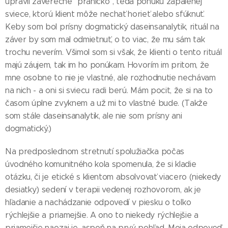
upravil záverečné "přáníčko", teda ponuku zapálenej
sviece, ktorú klient môže nechať horieť alebo sfúknuť.
Keby som bol prísny dogmatický daseinsanalytik, rituál na
záver by som mal odmietnuť, o to viac, že mu sám tak
trochu neverím. Všimol som si však, že klienti o tento rituál
majú záujem, tak im ho ponúkam. Hovorím im pritom, že
mne osobne to nie je vlastné, ale rozhodnutie nechávam
na nich - a oni si sviecu radi berú. Mám pocit, že si na to
časom úplne zvyknem a už mi to vlastné bude. (Takže
som stále daseinsanalytik, ale nie som prísny ani
dogmatický.)
Na predposlednom stretnutí spolužiačka počas
úvodného komunitného kola spomenula, že si kladie
otázku, či je etické s klientom absolvovať viacero (niekedy
desiatky) sedení v terapii vedenej rozhovorom, ak je
hľadanie a nachádzanie odpovedí v piesku o toľko
rýchlejšie a priamejšie. A ono to niekedy rýchlejšie a
priamejšie naozaj je, aspoň na prvý pohľad. Moja odpoveď