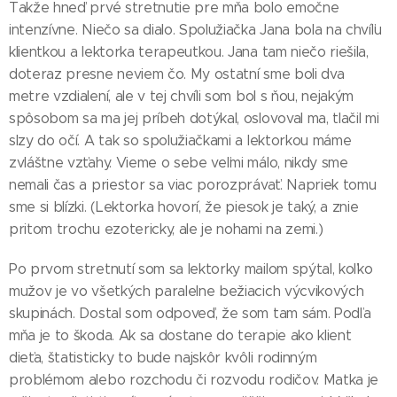
Takže hneď prvé stretnutie pre mňa bolo emočne
intenzívne. Niečo sa dialo. Spolužiačka Jana bola na chvíľu
klientkou a lektorka terapeutkou. Jana tam niečo riešila,
doteraz presne neviem čo. My ostatní sme boli dva
metre vzdialení, ale v tej chvíli som bol s ňou, nejakým
spôsobom sa ma jej príbeh dotýkal, oslovoval ma, tlačil mi
slzy do očí. A tak so spolužiačkami a lektorkou máme
zvláštne vzťahy. Vieme o sebe veľmi málo, nikdy sme
nemali čas a priestor sa viac porozprávať. Napriek tomu
sme si blízki. (Lektorka hovorí, že piesok je taký, a znie
pritom trochu ezotericky, ale je nohami na zemi.)
Po prvom stretnutí som sa lektorky mailom spýtal, koľko
mužov je vo všetkých paralelne bežiacich výcvikových
skupinách. Dostal som odpoveď, že som tam sám. Podľa
mňa je to škoda. Ak sa dostane do terapie ako klient
dieťa, štatisticky to bude najskôr kvôli rodinným
problémom alebo rozchodu či rozvodu rodičov. Matka je