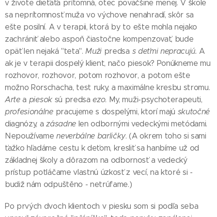
v živote dieťaťa prítomná, otec poväčšine menej. V škole
sa neprítomnosť muža vo výchove nenahradí, skôr sa
ešte posilní. A v terapii, ktorá by to ešte mohla nejako
zachrániť alebo aspoň čiastočne kompenzovať, bude
opäť len nejaká "teta".
Muži
predsa
s deťmi nepracujú.
A
ak je v terapii dospelý klient, načo piesok? Ponúkneme mu
rozhovor, rozhovor, potom rozhovor, a potom ešte
možno Rorschacha, test ruky, a maximálne kresbu stromu.
Arte
a
piesok
sú predsa
ezo
. My, muži-psychoterapeuti,
profesionálne
pracujeme s dospelými, ktorí majú
skutočné
diagnózy, a
zásadne
len odbornými vedeckými metódami.
Nepoužívame
neverbálne barličky
. (A okrem toho si sami
ťažko hľadáme cestu k deťom, kresliť sa hanbíme už od
základnej školy a dôrazom na odbornosť a vedecký
prístup potláčame vlastnú úzkosť z vecí, na ktoré si -
budiž nám odpuštěno - netrúfame.)
Po prvých dvoch klientoch v piesku som si podľa seba