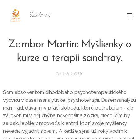
Sandtray
Zambor Martin: Myšlienky o
kurze a terapii sandtray.
15.08.2018
Som absolventom dlhodobého psychoterapeutického
výcviku v daseinsanalytickej psychoterapii. Daseinsanalýzu
mám rád, dáva mi v práci slobodu, ktorú potrebujem - ale
zároveň mi v nej chýba neverbálna zložka, niečo, čím by
sa dalo lepšie pracovať s klientmi, ktorí svoje myšlienky
nevedia vyjadriť slovami. A keďže syna už roky vodím k
psychologičke, ktorá s ním občas pracuje v piesku, vybral