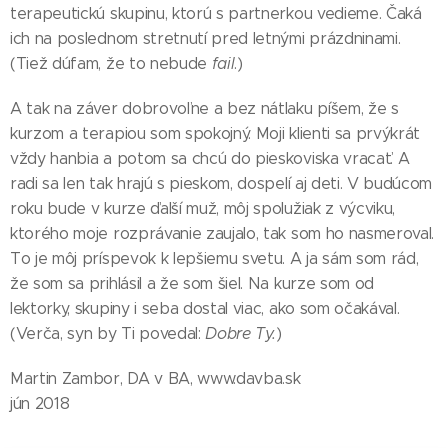
terapeutickú skupinu, ktorú s partnerkou vedieme. Čaká
ich na poslednom stretnutí pred letnými prázdninami.
(Tiež dúfam, že to nebude
fail
.)
A tak na záver dobrovoľne a bez nátlaku píšem, že s
kurzom a terapiou som spokojný. Moji klienti sa prvýkrát
vždy hanbia a potom sa chcú do pieskoviska vracať. A
radi sa len tak hrajú s pieskom, dospelí aj deti. V budúcom
roku bude v kurze ďalší muž, môj spolužiak z výcviku,
ktorého moje rozprávanie zaujalo, tak som ho nasmeroval.
To je môj príspevok k lepšiemu svetu. A ja sám som rád,
že som sa prihlásil a že som šiel. Na kurze som od
lektorky, skupiny i seba dostal viac, ako som očakával.
(Verča, syn by Ti povedal:
Dobre Ty.
)
Martin Zambor, DA v BA, www.davba.sk
jún 2018