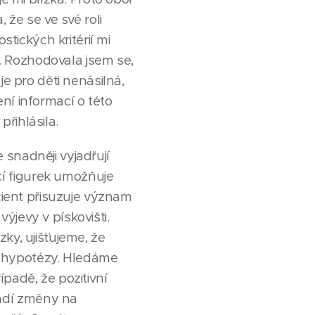
 že se ve své roli
stických kritérií mi
t. Rozhodovala jsem se,
je pro děti nenásilná,
ní informací o této
řihlásila.
 snadněji vyjadřují
í figurek umožňuje
acient přisuzuje význam
ýjevy v pískovišti.
ky, ujišťujeme, že
é hypotézy. Hledáme
padě, že pozitivní
ádí změny na