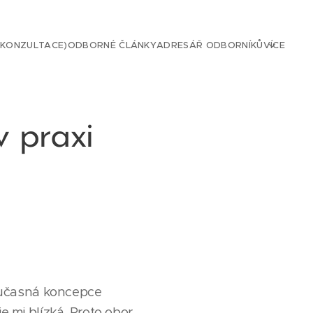
 KONZULTACE)
ODBORNÉ ČLÁNKY
ADRESÁŘ ODBORNÍKŮ
VÍCE
v praxi
oučasná koncepce
e mi blízká. Proto obor