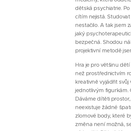
dětská psychiatrie. Po 
cítím nejistá. Studovat
nestačilo. A tak jsem z
jaký psychoterapeutick
bezpečná. Shodou náhod
projektivní metodě jse
Hra je pro většinu dět
než prostřednictvím 
kreativně vyjádřit svů
jednotlivým figurkám. 
Dáváme dítěti prostor,
neexistuje žádné špa
zlomové body, které by
změna není možná, se