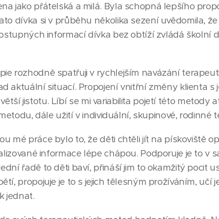
na jako přátelská a milá. Byla schopná lepšího prop
ato dívka si v průběhu několika sezení uvědomila, že
 dostupných informací dívka bez obtíží zvládá školní
ie rozhodně spatřuji v rychlejším navázání terapeut
 aktuální situací. Propojení vnitřní změny klienta s 
 větší jistotu. Líbí se mi variabilita pojetí této metody a
metodu, dále užití v individuální, skupinové, rodinné te
u mé práce bylo to, že děti chtěli jít na pískoviště o
ualizované informace lépe chápou. Podporuje je to v 
ní řadě to děti baví, přináší jim to okamžitý pocit us
í, propojuje je to s jejich tělesným prožíváním, učí je
k jednat.