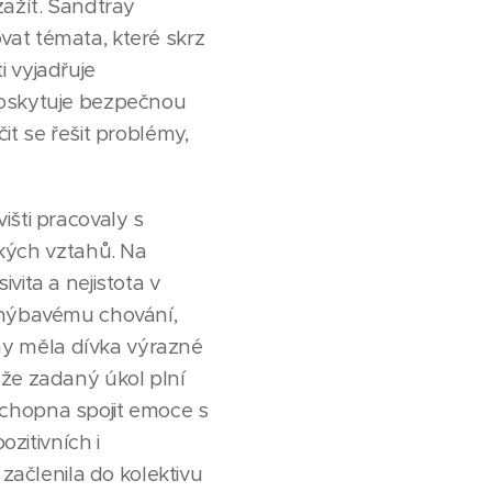
zažít. Sandtray
vat témata, které skrz
i vyjadřuje
 poskytuje bezpečnou
it se řešit problémy,
išti pracovaly s
kých vztahů. Na
vita a nejistota v
vyhýbavému chování,
ay měla dívka výrazné
 že zadaný úkol plní
schopna spojit emoce s
ozitivních i
 začlenila do kolektivu