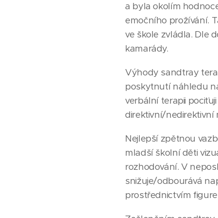
a byla okolím hodnoce
emočního prožívání. T
ve škole zvládla. Dle
kamarády.
Výhody sandtray terap
poskytnutí náhledu nad
verbální terapii pociťuji
direktivní/nedirektivní 
Nejlepší zpětnou vazbo
mladší školní děti viz
rozhodování. V neposled
snižuje/odbourává napět
prostřednictvím figure