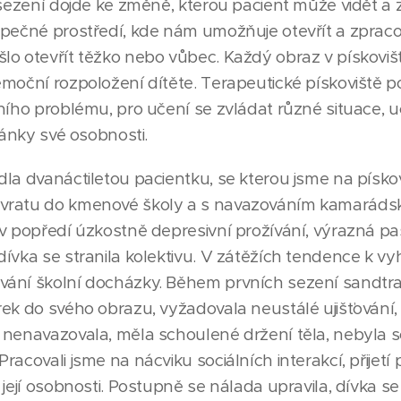
 sezení dojde ke změně, kterou pacient může vidět a 
zpečné prostředí, kde nám umožňuje otevřít a zpraco
o otevřít těžko nebo vůbec. Každý obraz v pískovišt
emoční rozpoložení dítěte. Terapeutické pískoviště
ního problému, pro učení se zvládat různé situace, uč
ránky své osobnosti.
la dvanáctiletou pacientku, se kterou jsme na pískov
vratu do kmenové školy a s navazováním kamaráds
v popředí úzkostně depresivní prožívání, výrazná pasi
dívka se stranila kolektivu. V zátěžích tendence k 
vání školní docházky. Během prvních sezení sandtr
rek do svého obrazu, vyžadovala neustálé ujišťování,
 nenavazovala, měla schoulené držení těla, nebyla 
acovali jsme na nácviku sociálních interakcí, přijetí p
 její osobnosti. Postupně se nálada upravila, dívka se