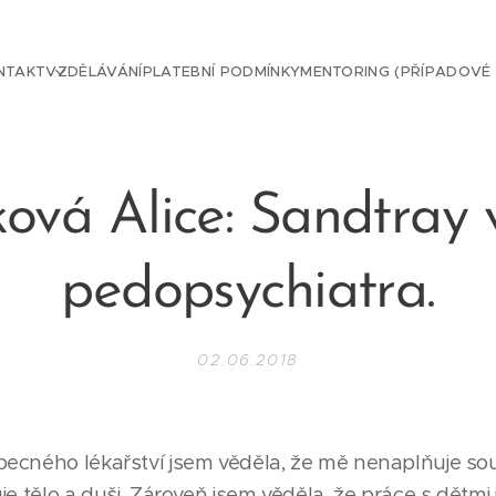
NTAKT
VZDĚLÁVÁNÍ
PLATEBNÍ PODMÍNKY
MENTORING (PŘÍPADOVÉ
ová Alice: Sandtray 
pedopsychiatra.
02.06.2018
becného lékařství jsem věděla, že mě nenaplňuje s
e tělo a duši. Zároveň jsem věděla, že práce s dětmi j