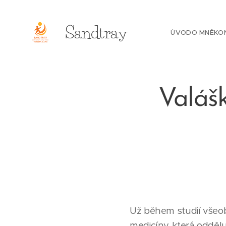
Sandtray
ÚVOD
O MNĚ
KO
Valášk
Už během studií všeo
medicíny, která odděluj