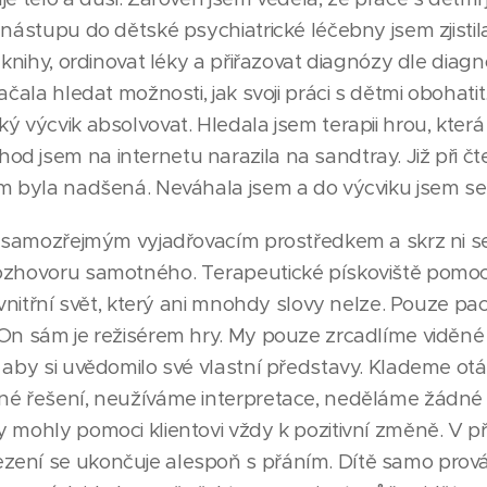
nástupu do dětské psychiatrické léčebny jsem zjistila,
 knihy, ordinovat léky a přiřazovat diagnózy dle diagno
ačala hledat možnosti, jak svoji práci s dětmi obohati
ý výcvik absolvovat. Hledala jsem terapii hrou, která 
 jsem na internetu narazila na sandtray. Již při čte
m byla nadšená. Neváhala jsem a do výcviku jsem se p
í samozřejmým vyjadřovacím prostředkem a skrz ni se
rozhovoru samotného. Terapeutické pískoviště pomoc
j vnitřní svět, který ani mnohdy slovy nelze. Pouze p
On sám je režisérem hry. My pouze zrcadlíme viděné v
 aby si uvědomilo své vlastní představy. Klademe otáz
tné řešení, neužíváme interpretace, neděláme žádn
 mohly pomoci klientovi vždy k pozitivní změně. V pří
zení se ukončuje alespoň s přáním. Dítě samo prov