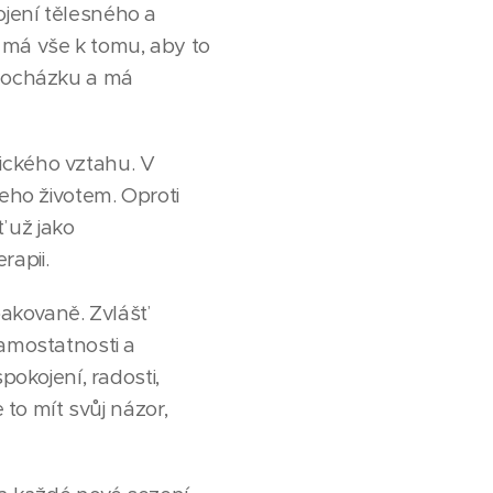
ojení tělesného a
 má vše k tomu, aby to
 docházku a má
ického vztahu. V
jeho životem. Oproti
ť už jako
rapii.
pakovaně. Zvlášť
samostatnosti a
pokojení, radosti,
 to mít svůj názor,