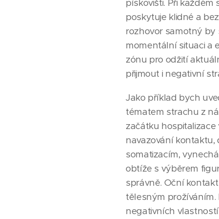
pískovišti. Při každém
poskytuje klidné a be
rozhovor samotný by šl
momentální situaci a 
zónu pro odžití aktuál
přijmout i negativní st
Jako příklad bych uved
tématem strachu z ná
začátku hospitalizace 
navazování kontaktu, 
somatizacím, vynechá
obtíže s výběrem figu
správně. Oční kontakt
tělesným prožíváním. Pr
negativních vlastností