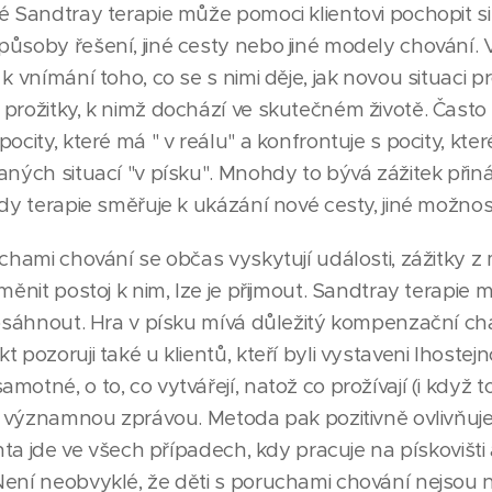
é Sandtray terapie může pomoci klientovi pochopit si
působy řešení, jiné cesty nebo jiné modely chování. 
k vnímání toho, co se s nimi děje, jak novou situaci pro
prožitky, k nimž dochází ve skutečném životě. Často
ocity, které má " v reálu" a konfrontuje s pocity, kter
aných situací "v písku". Mnohdy to bývá zážitek přináš
ndy terapie směřuje k ukázání nové cesty, jiné možnost
chami chování se občas vyskytují události, zážitky z mi
měnit postoj k nim, lze je přijmout. Sandtray terapie 
dosáhnout. Hra v písku mívá důležitý kompenzační ch
 pozoruji také u klientů, kteří byli vystaveni lhostej
motné, o to, co vytvářejí, natož co prožívají (i když 
 ně významnou zprávou. Metoda pak pozitivně ovlivňu
ienta jde ve všech případech, kdy pracuje na pískoviš
Není neobvyklé, že děti s poruchami chování nejsou 