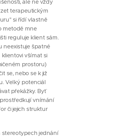
šenosti, ale ne vždy
házet terapeutickým
u" si řídí vlastně
éto metodě mne
ti reguluje klient sám.
u neexistuje špatné
lientovi všímat si
aničeném prostoru)
t se, nebo se k již
u. Velký potenciál
ávat překážky. Byť
 zprostředkují vnímání
 či jejich struktur
ch stereotypech jednání