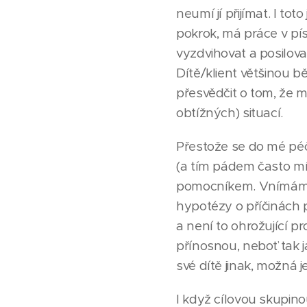
neumí jí přijímat. I t
pokrok, má práce v pís
vyzdvihovat a posilovat
Dítě/klient většinou b
přesvědčit o tom, že m
obtížných) situací.
Přestože se do mé péče
(a tím pádem často mí
pomocníkem. Vnímám j
hypotézy o příčinách p
a není to ohrožující p
přínosnou, neboť tak j
své dítě jinak, možná 
I když cílovou skupino