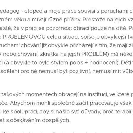
 pedagog - etoped a moje práce souvisí s poruchami ch
zném věku a mívají různé příčiny. Přestože na jejich v
 časté, že v praxi se pozornost obrací pouze na dítě. 
o PROBLÉMOVOU celou situaci, spíše je obvyklejší tvr
uchami chování již obvykle přicházejí s tím, že mají 
vy nebo chování, zkrátka na jejich PROBLÉM) má někdo
il (a obvykle to bylo stylem popis + hodnocení). Dět
dělení pro ně nemusí být pozitivní, nemusí mít vůbec
 takových momentech obracejí na instituci, ve které
e. Abychom mohli společně začít pracovat, je však ve
vu ke spolupráci, aby si našlo své důvody, proč terapi
t s očekáváním dospělých.