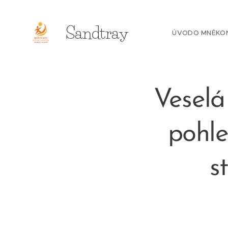
Sandtray
ÚVOD
O MNĚ
KO
Veselá
pohle
s