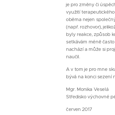
je pro změny či úspěch 
využití terapeutického
oběma nejen společný 
(např. rozhovor), jeliko
byly reakce, způsob k
setkávám méně často. P
nachází a může si pro
naučil.
A v tom je pro mne sk
bývá na konci sezení 
Mgr. Monika Veselá
Středisko výchovné p
červen 2017