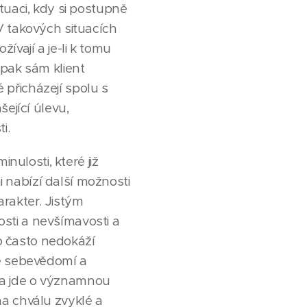
tuaci, kdy si postupně
V takových situacích
žívají a je-li k tomu
 pak sám klient
é přicházejí spolu s
ející úlevu,
i.
nulosti, které již
mi nabízí další možnosti
arakter. Jistým
nosti a nevšímavosti a
to často nedokáží
je sebevědomí a
ti a jde o významnou
na chválu zvyklé a