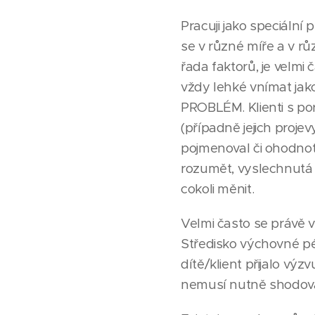
Pracuji jako speciální
se v různé míře a v rů
řada faktorů, je velmi
vždy lehké vnímat jak
PROBLÉM. Klienti s por
(případně jejich proje
pojmenoval či ohodnot
rozumět, vyslechnutá s
cokoli měnit.
Velmi často se právě v
Středisko výchovné péč
dítě/klient přijalo výz
nemusí nutně shodova