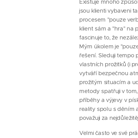
Existuje mnoho způsob
jsou klienti vybaveni 
procesem "pouze verbá
klient sám a "hra" na 
fascinuje to, že nezál
Mým úkolem je "pouze"
řešení. Sleduji tempo
vlastních prožitků (i 
vytváří bezpečnou atmos
prožitým situacím a ud
metody spatřuji v tom,
příběhy a výjevy v pís
reality spolu s děním 
považuji za nejdůležitě
Velmi často ve své prá