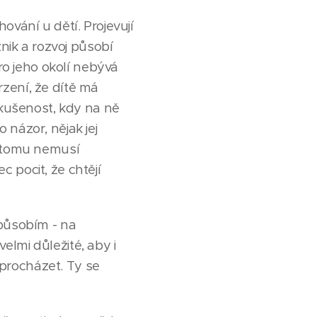
ování u dětí. Projevují
znik a rozvoj působí
Pro jeho okolí nebývá
zení, že dítě má
zkušenost, kdy na ně
 názor, nějak jej
i tomu nemusí
 pocit, že chtějí
 působím - na
lmi důležité, aby i
í procházet. Ty se