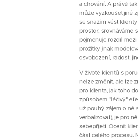
a chování. A právě tak
může vyzkoušet jiné z
se snažím vést klienty 
prostor, srovnáváme s 
pojmenuje rozdíl mezi p
prožitky jinak modelov
osvobození, radost, ji
V životě klientů s poru
nelze změnit, ale lze z
pro klienta, jak toho 
způsobem "léčivý" efekt
už pouhý zájem o ně sa
verbalizovat), je pro
sebepřijetí. Ocenit kl
část celého procesu. 