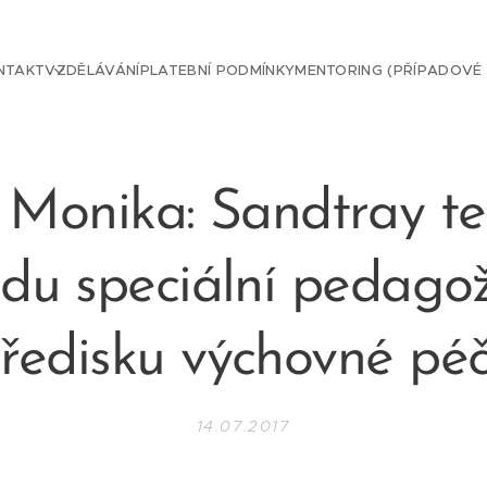
NTAKT
VZDĚLÁVÁNÍ
PLATEBNÍ PODMÍNKY
MENTORING (PŘÍPADOVÉ
 Monika: Sandtray te
du speciální pedago
tředisku výchovné péč
14.07.2017