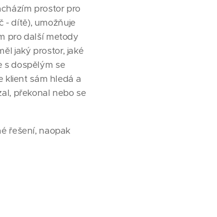
 nacházím prostor pro
č - dítě), umožňuje
em pro další metody
měl jaký prostor, jaké
e s dospělým se
e klient sám hledá a
zal, překonal nebo se
né řešení, naopak