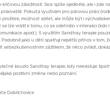
klíčovou záležitostí. Sice spíše ojediněle, ale i zde
 pískoviště. Pokud ji využívám pro párovou práci (rodi
prožitek, možnost sdílet, ale může být i východisk
ž se lze vrátit k tomu, co se odehrálo v interakci (kdo 
omunikace apod.). S využitím Sandtray terapie pouz
odobně jako u dětí spatřuji největší přínos v tom, ž
jít sebezkušenostním zážitkem, že něco zvládl, doká
utečné kouzlo Sandtray terapie, kdy neexistuje špat
nějaká pozitivní změna nebo poznání.
éče Dobřichovice