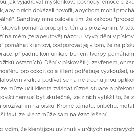
ů, jak vyjadřovat myšlenkové pochody, emoce či zku
tak, aby o nich dokázali hovořit, abychom mohli proc
lně". Sandtray mne oslovila tím, že každou "procedur
pískovišti pomáhá propojit si téma s prožíváním. V t
eží na mém (terapeutově) názoru. Vývoj dění v pískoviš
 pomáhat klientovi, podporovat jej v tom, že na písk
 práce, případně komunikaci během tvorby, pomáhám k
prožitků ostatních). Dění v pískovišti (uzavřeném, ohr
féru pro cokoli, co si klient potřebuje vyzkoušet, uči
álostem vrátit a podívat se na ně trochu jinou optiko
 že může učit klienta zvládat různé situace a překon
kovišti nemusí být skutečné, lze z nich vytěžit to, že
a prožíváním na písku. Kromě tématu, příběhu, metafor
jší fakt, že klient může sám nalézat řešení.
ci vidím, že klienti jsou uvíznuti v určitých nezdravý