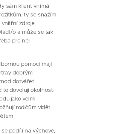
kdy sám klient vnímá
prožitkům, ty se snažím
vnitřní zdroje.
zvládl/o a může se tak
řeba pro něj
 odbornou pomocí mají
ndtray dobrým
moci dotvářet
 to dovolují okolnosti
odu jako velmi
možňují rodičům vidět
větem.
 se podílí na výchově,