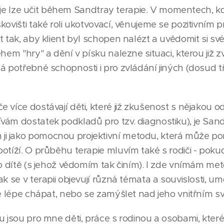
oto je lze učit během Sandtray terapie. V momentech, 
kovišti také roli ukotvovací, věnujeme se pozitivním 
 tak, aby klient byl schopen nalézt a uvědomit si své 
ěhem "hry" a dění v písku nalezne situaci, kterou již 
á potřebné schopnosti i pro zvládání jiných (dosud t
 více dostávají děti, které již zkušenost s nějakou
vám dostatek podkladů pro tzv. diagnostiku), je Sa
i jako pomocnou projektivní metodu, která může po
otíží. O průběhu terapie mluvím také s rodiči - pokud
ro dítě (s jehož vědomím tak činím). I zde vnímám met
ak se v terapii objevují různá témata a souvislosti, u
je lépe chápat, nebo se zamýšlet nad jeho vnitřním s
u jsou pro mne děti, práce s rodinou a osobami, které