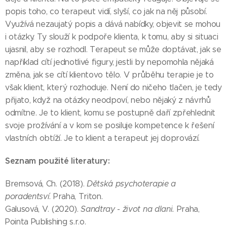
popis toho, co terapeut vidí, slyší, co jak na něj působí.
Využívá nezaujatý popis a dává nabídky, objevit se mohou
i otázky. Ty slouží k podpoře klienta, k tomu, aby si situaci
ujasnil, aby se rozhodl. Terapeut se může doptávat, jak se
například cítí jednotlivé figury, jestli by nepomohla nějaká
změna, jak se cítí klientovo tělo. V průběhu terapie je to
však klient, který rozhoduje. Není do ničeho tlačen, je tedy
přijato, když na otázky neodpoví, nebo nějaký z návrhů
odmítne. Je to klient, komu se postupně daří zpřehlednit
svoje prožívání a v kom se posiluje kompetence k řešení
vlastních obtíží. Je to klient a terapeut jej doprovází.
Seznam použité literatury:
Bremsová, Ch. (2018).
Dětská psychoterapie a
poradentsví
. Praha, Triton.
Galusová, V. (2020).
Sandtray - život na dlani.
Praha,
Pointa Publishing s.r.o.