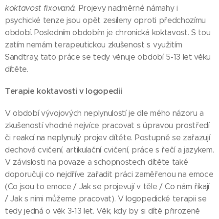
koktavost fixovaná.
Projevy nadměrné námahy i
psychické tenze jsou opět zesíleny oproti předchozímu
období. Posledním obdobím je chronická koktavost. S tou
zatím nemám terapeutickou zkušenost s využitím
Sandtray, tato práce se tedy věnuje období 5-13 let věku
dítěte.
Terapie koktavosti v logopedii
V období vývojových neplynulostí je dle mého názoru a
zkušeností vhodné nejvíce pracovat s úpravou prostředí
či reakcí na neplynulý projev dítěte. Postupně se zařazují
dechová cvičení, artikulační cvičení, práce s řečí a jazykem.
V závislosti na povaze a schopnostech dítěte také
doporučuji co nejdříve zařadit práci zaměřenou na emoce
(Co jsou to emoce / Jak se projevují v těle / Co nám říkají
/ Jak s nimi můžeme pracovat). V logopedické terapii se
tedy jedná o věk 3-13 let. Věk, kdy by si dítě přirozeně