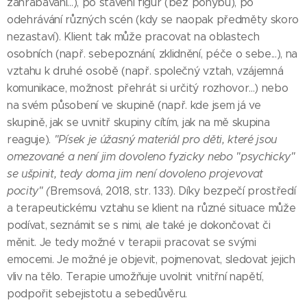
zahrabávání...), po stavění figur (bez pohybu), po
odehrávání různých scén (kdy se naopak předměty skoro
nezastaví). Klient tak může pracovat na oblastech
osobních (např. sebepoznání, zklidnění, péče o sebe...), na
vztahu k druhé osobě (např. společný vztah, vzájemná
komunikace, možnost přehrát si určitý rozhovor...) nebo
na svém působení ve skupině (např. kde jsem já ve
skupině, jak se uvnitř skupiny cítím, jak na mě skupina
reaguje).
"Písek je úžasný materiál pro děti, které jsou
omezované a není jim dovoleno fyzicky nebo "psychicky"
se ušpinit, tedy doma jim není dovoleno projevovat
pocity" (
Bremsová, 2018, str. 133). Díky bezpečí prostředí
a terapeutickému vztahu se klient na různé situace může
podívat, seznámit se s nimi, ale také je dokončovat či
měnit. Je tedy možné v terapii pracovat se svými
emocemi. Je možné je objevit, pojmenovat, sledovat jejich
vliv na tělo. Terapie umožňuje uvolnit vnitřní napětí,
podpořit sebejistotu a sebedůvěru.