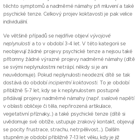
těchto symptomů a nadměrné námahy při mluvení a také
psychické tenze. Celkový projev koktavosti je pak velice
individuální.
Ve většině případů se nejdříve objeví
vývojové
neplynulosti
a to v období 3-4 let. V této kategorii se
neobjevují žádné projevy psychické tenze a nejsou také
přítomny žádné výrazné projevy nadměrné námahy (dítě
se svými neplynulostmi netrápí, někdy si je ani
neuvědomuje). Pokud neplynulosti neodezní, dítě se tak
dostává do období
incipientní koktavosti
. To je období
přibližně 5-7 let, kdy se k neplynulostem postupně
přidávají projevy nadměrné námahy (např. svalové napětí
v oblasti obličeje či těla, nepřirozená artikulace,
vegetativní příznaky...) a také psychické tenze (dítě si
uvědomuje své obtíže, ustupuje zrakový kontakt, objevují
se pocity frustrace, strachu, netrpělivost...). Dalším
stupněm je období přibližně 7-13 let věku, kdy je již