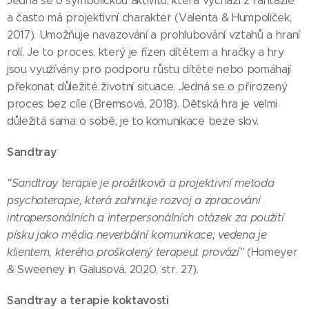
Jedná se o symbolickou aktivitu, která vychází z fantazie
a často má projektivní charakter (Valenta & Humpolíček,
2017). Umožňuje navazování a prohlubování vztahů a hraní
rolí. Je to proces, který je řízen dítětem a hračky a hry
jsou využívány pro podporu růstu dítěte nebo pomáhají
překonat důležité životní situace. Jedná se o přirozený
proces bez cíle (Bremsová, 2018). Dětská hra je velmi
důležitá sama o sobě, je to komunikace beze slov.
Sandtray
"Sandtray terapie je prožitková a projektivní metoda
psychoterapie, která zahrnuje rozvoj a zpracování
intrapersonálních a interpersonálních otázek za použití
písku jako média neverbální komunikace; vedena je
klientem, kterého proškolený terapeut provází"
(Homeyer
& Sweeney in Galusová, 2020, str. 27).
Sandtray a terapie koktavosti