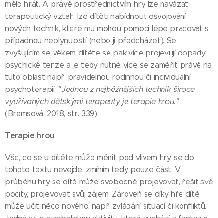
mělo hrát. A právě prostřednictvím hry lze navázat
terapeutický vztah, lze dítěti nabídnout osvojování
nových technik, které mu mohou pomoci lépe pracovat s
případnou neplynulostí (nebo ji předcházet). Se
zvyšujícím se věkem dítěte se pak více projevují dopady
psychické tenze a je tedy nutné více se zaměřit právě na
tuto oblast např. pravidelnou rodinnou či individuální
psychoterapií.
"Jednou z nejběžnějších technik široce
využívaných dětskými terapeuty je terapie hrou."
(Bremsová, 2018, str. 339).
Terapie hrou
Vše, co se u dítěte může měnit pod vlivem hry, se do
tohoto textu nevejde, zmíním tedy pouze část. V
průběhu hry se dítě může svobodně projevovat, řešit své
pocity, projevovat svůj zájem. Zároveň se díky hře dítě
může učit něco nového, např. zvládání situací či konfliktů.