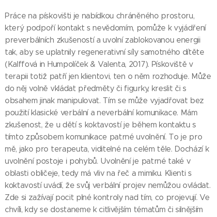
Práce na pískovišti je nabídkou chráněného prostoru,
který podpoří kontakt s nevědomím, pomůže k vyjádření
preverbálních zkušeností a uvolní zablokovanou energii
tak, aby se uplatnily regenerativní síly samotného dítěte
(Kalffová in Humpolíček & Valenta, 2017). Pískoviště v
terapii totiž patří jen klientovi, ten o něm rozhoduje. Může
do něj volně vkládat předměty či figurky, kreslit či s
obsahem jinak manipulovat. Tím se může vyjadřovat bez
použití klasické verbální a neverbální komunikace. Mám
zkušenost, že u dětí s koktavostí je během kontaktu s
tímto způsobem komunikace patrné uvolnění. To je pro
mě, jako pro terapeuta, viditelné na celém těle. Dochází k
uvolnění postoje i pohybů. Uvolnění je patrné také v
oblasti obličeje, tedy má vliv na řeč a mimiku. Klienti s
koktavostí uvádí, že svůj verbální projev nemůžou ovládat.
Zde si zažívají pocit plné kontroly nad tím, co projevují. Ve
chvíli, kdy se dostaneme k citlivějším tématům či silnějším