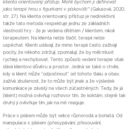
klienta orientovaný přístup. Mohli bychom ji definovat
jako terapii hrou s figurkami v pískovišti"
(Galusová, 2020,
str. 27). Na klienta orientovaný přístup je nedirektivní,
takže tato metoda respektuje jednu ze základních
vlastností hry - že je vedena dítětem / klientem, nikoli
terapeutem. Na klienta nelze tlačit, terapii nelze
uspěchat. Klienti udávají, že mimo terapii často zažívají
pocity, že někoho zdržují, zpomalují, že by měli mluvit
rychleji a nechybovat. Tento způsob vedení terapie však
dává klientovi důvěru a prostor. Jedná se také o chvíle,
kdy si klient může "odpočinout" od tohoto tlaku a obav,
zažívá zkušenost, že to může být jinak a že výsledek
komunikace je závislý na všech zúčastněných. Tedy, že já
(klient) možná ovlivňuji rozhovor tím, že koktám, stejně tak
druhý ji ovlivňuje tím, jak na mě reaguje.
Práce s pískem může být velice různorodá a bohatá. Od
manipulace s pískem (přesypávání, přesouvání,