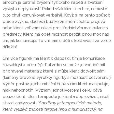
emocím je patrné zvýšení fyzického napětí a zvětšení
výskytu neplynulostí. Pokud však klient nechce, nemusí v
tuto chvíli komunikovat verbálně. Když si na tento způsob
práce zvykne, dochází buď ke zmírnění těchto projevů,
nebo klient volí komunikaci prostřednictvím manipulace s
předměty. Klient má opět možnost prožít plnou moc nad
tím, jak komunikuje. To vnímám u dětí s koktavostí za velice
důležité.
Čím více figurek má klient k dispozici, tím je komunikace
rozsáhlejší a přesnější. Potvrdilo se mi, že je vhodné mít
připravené materiály, které si může klient dotvořit sám
(kameny, dřevěné výrobky, figurky s možností dotvoření...).
Výběr postav, jejich umístění či jak s nimi klient manipuluje,
nijak nehodnotím. Význam jednotlivostem i celku dává
pouze klient, cílem terapeuta je klienta doprovázet, nikoli
situaci analyzovat.
"Sandtray je terapeutická metoda,
která využívá znalostí terapie hrou a humanistický, na