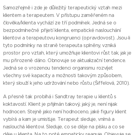
Samozřejmě i zde je důležitý terapeutický vztah mezi
klientem a terapeutem. V přístupu zaměřeném na
člověka/klienta vychází ze tří podmínek. Jedná se o
bezpodmínečné přijetí klienta, empatické naslouchání
klientovi a terapeutovu kongruenci (opravdovost). Jsou-li
tyto podmínky na straně terapeuta splněny, vzniká
prostor pro vztah, který umožňuje klientovi růst tak, jak je
mu přirozeně dáno. Obnovuje se aktualizační tendence.
Jedná se o vrozenou tendenci organismu rozvíjet
všechny své kapacity a možnosti takovým způsobem,
který slouží k jeho udržování nebo růstu (Šiffelová, 2010).
A přesně tak probíhá i Sandtray terapie u klientů s
koktavostí. Klient je přijímán takový, jaký je, není nijak
hodnocen. Stejně jako není hodnoceno, jaké figury klient
vybírá a kam je umisťuje. Terapeut sleduje, vnímá a
naslouchá klientovi. Sleduje, co se děje na písku a co se
děje u klienta. Na to poté empaticky reaguje. Objevuje se