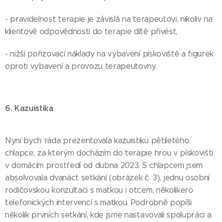
- pravidelnost terapie je závislá na terapeutovi, nikoliv na
klientově odpovědnosti do terapie dítě přivést,
- nižší pořizovací náklady na vybavení pískoviště a figurek
oproti vybavení a provozu terapeutovny.
6. Kazuistika
Nyní bych ráda prezentovala kazuistiku pětiletého
chlapce, za kterým docházím do terapie hrou v pískovišti
v domácím prostředí od dubna 2023. S chlapcem jsem
absolvovala dvanáct setkání (obrázek č. 3), jednu osobní
rodičovskou konzultaci s matkou i otcem, několikero
telefonických intervencí s matkou. Podrobně popíši
několik prvních setkání, kde jsme nastavovali spolupráci a