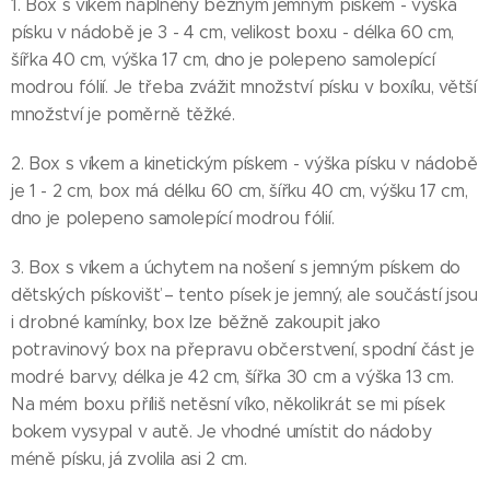
1. Box s víkem naplněný běžným jemným pískem - výška
písku v nádobě je 3 - 4 cm, velikost boxu - délka 60 cm,
šířka 40 cm, výška 17 cm, dno je polepeno samolepící
modrou fólií. Je třeba zvážit množství písku v boxíku, větší
množství je poměrně těžké.
2. Box s víkem a kinetickým pískem - výška písku v nádobě
je 1 - 2 cm, box má délku 60 cm, šířku 40 cm, výšku 17 cm,
dno je polepeno samolepící modrou fólií.
3. Box s víkem a úchytem na nošení s jemným pískem do
dětských pískovišť – tento písek je jemný, ale součástí jsou
i drobné kamínky, box lze běžně zakoupit jako
potravinový box na přepravu občerstvení, spodní část je
modré barvy, délka je 42 cm, šířka 30 cm a výška 13 cm.
Na mém boxu příliš netěsní víko, několikrát se mi písek
bokem vysypal v autě. Je vhodné umístit do nádoby
méně písku, já zvolila asi 2 cm.