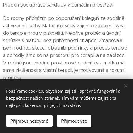
Průběh spolupráce sandtray v domácím prostředí:
Do rodiny přicházím po doporučení kolegyň ze sociálně
aktivizační služby. Matka má velký zájem o zapojení syna
do terapie hrou v pískovišti. Nejdříve proběhla úvodní
schůzka s matkou bez přítomnosti chlapce. Zmapovala
jsem rodinou situaci, objasnila podmínky a proces terapie
a dohodly jsme se na prostoru pro terapii a na zakázce.
V rodině jsou vhodné prostorové podmínky a matka má
sama zkušenost s vlastní terapii, je motivovaná a rozumí
procesu.
Používáme cookies, abychom zajistili správné fungování a
První setkání s chlapcem:
bezpečnost našich stránek. Tím vám můžeme zajistit tu
nejlepší zkušenost při jejich návštěvě.
Setkáváme se poprvé s chlapcem, představuji se mu,
vítám se s maminkou, informuji chlapce, že jsem u nich
Přijmout nezbytné
Přijmout vše
byla, poznali jsme se s maminkou a budu za ním jezdit ve
středu ráno na terapii hrou v pískovišti. Chlapce zajímají