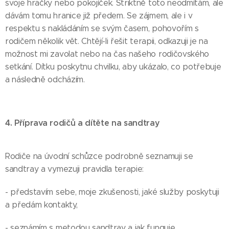
svoje hračky nebo pokojíček. Striktně toto neodmítám, ale
dávám tomu hranice již předem. Se zájmem, ale i v
respektu s nakládáním se svým časem, pohovořím s
rodičem několik vět. Chtějí-li řešit terapii, odkazuji je na
možnost mi zavolat nebo na čas našeho rodičovského
setkání. Dítku poskytnu chvilku, aby ukázalo, co potřebuje
a následně odcházím.
4. Příprava rodičů a dítěte na sandtray
Rodiče na úvodní schůzce podrobně seznamuji se
sandtray a vymezuji pravidla terapie:
- představím sebe, moje zkušenosti, jaké služby poskytuji
a předám kontakty,
- seznámím s metodou sandtray a jak funguje,