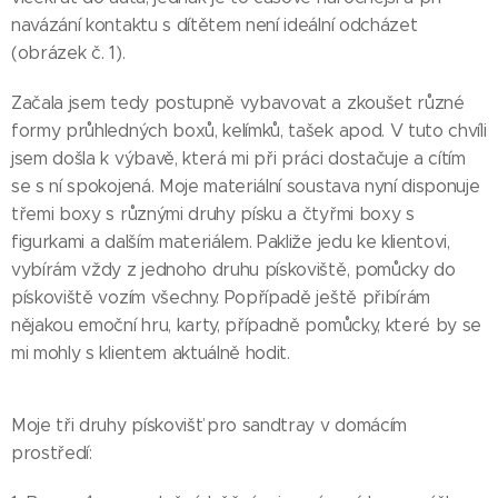
navázání kontaktu s dítětem není ideální odcházet
(obrázek č. 1).
Začala jsem tedy postupně vybavovat a zkoušet různé
formy průhledných boxů, kelímků, tašek apod. V tuto chvíli
jsem došla k výbavě, která mi při práci dostačuje a cítím
se s ní spokojená. Moje materiální soustava nyní disponuje
třemi boxy s různými druhy písku a čtyřmi boxy s
figurkami a dalším materiálem. Pakliže jedu ke klientovi,
vybírám vždy z jednoho druhu pískoviště, pomůcky do
pískoviště vozím všechny. Popřípadě ještě přibírám
nějakou emoční hru, karty, případně pomůcky, které by se
mi mohly s klientem aktuálně hodit.
Moje tři druhy pískovišť pro sandtray v domácím
prostředí: