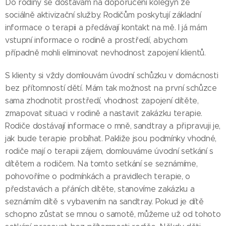
Do rodiny se dostávám na doporučení kolegyň ze
sociálně aktivizační služby. Rodičům poskytují základní
informace o terapii a předávají kontakt na mě. I já mám
vstupní informace o rodině a prostředí, abychom
případně mohli eliminovat nevhodnost zapojení klientů.
S klienty si vždy domlouvám úvodní schůzku v domácnosti
bez přítomností dětí. Mám tak možnost na první schůzce
sama zhodnotit prostředí, vhodnost zapojení dítěte,
zmapovat situaci v rodině a nastavit zakázku terapie.
Rodiče dostávají informace o mně, sandtray a připravuji je,
jak bude terapie probíhat. Pakliže jsou podmínky vhodné,
rodiče mají o terapii zájem, domlouváme úvodní setkání s
dítětem a rodičem. Na tomto setkání se seznámíme,
pohovoříme o podmínkách a pravidlech terapie, o
představách a přáních dítěte, stanovíme zakázku a
seznámím dítě s vybavením na sandtray. Pokud je dítě
schopno zůstat se mnou o samotě, můžeme už od tohoto