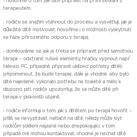
- hovoříme o tom, jak dítě připravit na první setkání s
terapeutem,
- rodiče se snažím vtáhnout do procesu a vysvětluji, jak je
důležité dítě motivovat, hovoříme i o možnosti vyskytnutí
se fáze přirozeného odporu v terapii,
- domlouváme se, jak je třeba se připravit před samotnou
terapii – odstranit rušivé elementy, hračky, vypnout např.
televizi, PC, případně připravit uklízecí potřeby, dítěti
připomenout, že bude terapie, dále je vhodné, aby bylo
dítě najedené, vykonalo potřebu na toaletě a mělo k
dispozici pití, rodiče upozorňuji, že se může dítě při
terapii v pískovišti ušpinit,
- rodiče informuji o tom, jak s dítětem po terapii hovořit –
příliš se nevyptávat, netlačit na dítě, někdy může být
rodičům sdělení nejasné nebo znepokojující, v tom
případě mě mohou kontaktovat, vhodné je nechat dítě