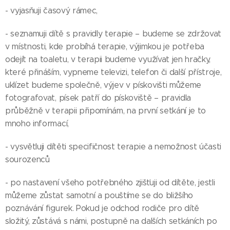
- vyjasňuji časový rámec,
- seznamuji dítě s pravidly terapie – budeme se zdržovat
v místnosti, kde probíhá terapie, výjimkou je potřeba
odejít na toaletu, v terapii budeme využívat jen hračky,
které přináším, vypneme televizi, telefon či další přístroje,
uklízet budeme společně, výjev v pískovišti můžeme
fotografovat, písek patří do pískoviště – pravidla
průběžně v terapii připomínám, na první setkání je to
mnoho informací,
- vysvětluji dítěti specifičnost terapie a nemožnost účasti
sourozenců
- po nastavení všeho potřebného zjišťuji od dítěte, jestli
můžeme zůstat samotní a pouštíme se do bližšího
poznávání figurek. Pokud je odchod rodiče pro dítě
složitý, zůstává s námi, postupně na dalších setkáních po