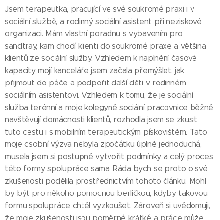
Jsem terapeutka, pracující ve své soukromé praxi i v
sociální službě, a rodinný sociální asistent při neziskové
organizaci. Mám vlastní poradnu s vybavením pro
sandtray, kam chodí klienti do soukromé praxe a většina
klientů ze sociální služby. Vzhledem k naplnění časové
kapacity mojí kanceláře jsem začala přemýšlet, jak
přijmout do péče a podpořit další děti v rodinném
sociálním asistentovi. Vzhledem k tomu, že je sociální
služba terénní a moje kolegyně sociální pracovnice běžně
navštěvují domácnosti klientů, rozhodla jsem se zkusit
tuto cestu i s mobilním terapeutickým pískovištěm. Tato
moje osobní výzva nebyla zpočátku úplně jednoduchá,
musela jsem si postupně vytvořit podmínky a celý proces
této formy spolupráce sama. Ráda bych se proto o své
zkušenosti podělila prostřednictvím tohoto článku. Mohl
by být pro někoho pomocnou berličkou, kdyby takovou
formu spolupráce chtěl vyzkoušet. Zároveň si uvědomuji,
že moje zkušenosti jsou poměrné krátké a práce může