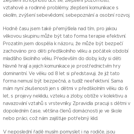
zlepšení schopnosti učit se, zlepšení pozornosti,
vztahové a rodinné problémy, zlepšení komunikace s
okolím, zvýšení sebevědomí, sebepoznání a osobní rozvoj.
Hodně času jsem také přemýšlela nad tím, pro jakou
věkovou skupinu může být tato forma terapie efektivní.
Prozatím jsem dospěla k názoru, že může být bezpečí
zachováno pro děti předškolního věku a počátek období
mladšího školního věku. Především do doby, kdy si děti
hlavně hrají a jejich komunikace je prostřednictvím hry
dominantní. Ve věku od 8 let si představuji, že již tato
forma nemusí být bezpečná, a tudíž neefektivní. Sama
mám nyní zkušenosti jen s dětmi v předškolním věku do 6
let, s projevy neklidu, vzteku a zloby, obtíže v kolektivu a
navazování vztahů s vrstevníky. Zpravidla pracuji s dětmi v
dopoledním čase, většina členů domácnosti je ve škole
nebo práci, což nám zajišťuje potřebný klid.
V neposlední řadě musím pomyslet i na rodiče, jsou