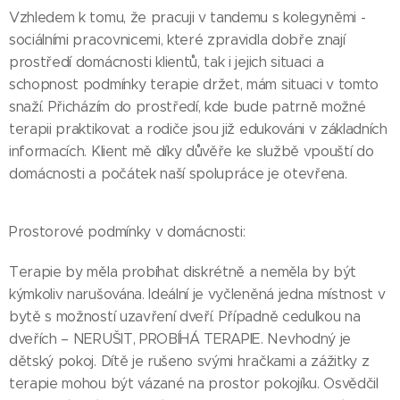
Vzhledem k tomu, že pracuji v tandemu s kolegyněmi -
sociálními pracovnicemi, které zpravidla dobře znají
prostředí domácnosti klientů, tak i jejich situaci a
schopnost podmínky terapie držet, mám situaci v tomto
snaží. Přicházím do prostředí, kde bude patrně možné
terapii praktikovat a rodiče jsou již edukováni v základních
informacích. Klient mě díky důvěře ke službě vpouští do
domácnosti a počátek naší spolupráce je otevřena.
Prostorové podmínky v domácnosti:
Terapie by měla probíhat diskrétně a neměla by být
kýmkoliv narušována. Ideální je vyčleněná jedna místnost v
bytě s možností uzavření dveří. Případně cedulkou na
dveřích – NERUŠIT, PROBÍHÁ TERAPIE. Nevhodný je
dětský pokoj. Dítě je rušeno svými hračkami a zážitky z
terapie mohou být vázané na prostor pokojíku. Osvědčil