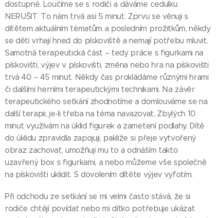
dostupné. Loučíme se s rodiči a dáváme cedulku
NERUŠIT. To nám trvá asi 5 minut. Zprvu se věnuji s
dítětem aktuálním tématům a posledním prožitkům, někdy
se děti vrhají hned do pískoviště a nemají potřebu mluvit.
Samotná terapeutická část – tedy práce s figurkami na
pískovišti, výjev v pískovišti, změna nebo hra na pískovišti
trvá 40 – 45 minut. Někdy čas prokládáme různými hrami
či dalšími herními terapeutickými technikami. Na závěr
terapeutického setkání zhodnotíme a domlouváme se na
další terapii, je-li třeba na téma navazovat. Zbylých 10
minut využívám na úklid figurek a zametení podlahy. Dítě
do úklidu zpravidla zapojuji, pakliže si přeje vytvořený
obraz zachovat, umožňuji mu to a odnáším takto
uzavřený box s figurkami, a nebo můžeme vše společně
na pískovišti uklidit. S dovolením dítěte výjev vyfotím.
Při odchodu ze setkání se mi velmi často stává, že si
rodiče chtějí povídat nebo mi dítko potřebuje ukázat