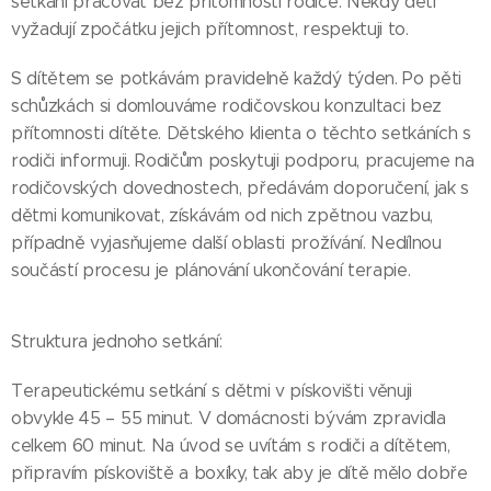
setkání pracovat bez přítomnosti rodiče. Někdy děti
vyžadují zpočátku jejich přítomnost, respektuji to.
S dítětem se potkávám pravidelně každý týden. Po pěti
schůzkách si domlouváme rodičovskou konzultaci bez
přítomnosti dítěte. Dětského klienta o těchto setkáních s
rodiči informuji. Rodičům poskytuji podporu, pracujeme na
rodičovských dovednostech, předávám doporučení, jak s
dětmi komunikovat, získávám od nich zpětnou vazbu,
případně vyjasňujeme další oblasti prožívání. Nedílnou
součástí procesu je plánování ukončování terapie.
Struktura jednoho setkání:
Terapeutickému setkání s dětmi v pískovišti věnuji
obvykle 45 – 55 minut. V domácnosti bývám zpravidla
celkem 60 minut. Na úvod se uvítám s rodiči a dítětem,
připravím pískoviště a boxíky, tak aby je dítě mělo dobře