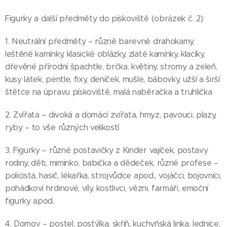
Figurky a další předměty do pískoviště (obrázek č. 2):
1. Neutrální předměty – různě barevné drahokamy,
leštěné kamínky, klasické oblázky, zlaté kamínky, klacíky,
dřevěné přírodní špachtle, brčka, květiny, stromy a zeleň,
kusy látek, pentle, fixy, deníček, mušle, bábovky, užší a širší
štětce na úpravu pískoviště, malá naběračka a truhlička
2. Zvířata – divoká a domácí zvířata, hmyz, pavouci, plazy,
ryby – to vše různých velikostí
3. Figurky – různé postavičky z Kinder vajíček, postavy
rodiny, děti, miminko, babička a dědeček, různé profese –
policista, hasič, lékařka, strojvůdce apod., vojáčci, bojovníci,
pohádkoví hrdinové, víly, kostlivci, vězni, farmáři, emoční
figurky apod.
4. Domov – postel, postýlka, skříň, kuchyňská linka, lednice,