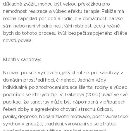
důkladně zvážit, mohou být velkou překážkou pro
nemožnost realizace a vůbec efektu terapie. Pakliže má
rodina například pět dětí a rodič je v domácnosti na vše
sám, nebo není vhodná neutrální místnost, zcela reálně
bych do tohoto procesu kvůli bezpečí zapojeného dítěte
nevstupovala.
Klienti v sandtray:
Nemám přesně vymezeno, jaký klient se pro sandtray v
domácím prostředí hodí, či nehodí. Jednám vždy
individuálně po zhodnocení situace klienta, rodiny a vůbec
podmínek, ve kterých žije. V. Galusová (2020) uvádí ve své
publikaci, že sandtray může být nápomocná v případech
řešení zloby a agresivního chování, strachu, úzkosti,
paniky, deprese, hledání životní motivace, posttraumatické
syndromy, zneužití, truchlení, vyrovnání se se ztrátou,