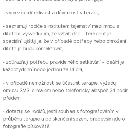
- vymezím mlčenlivost a důvěrnost v terapii,
- seznamuji rodiče s institutem tajemství mezi mnou a
dítětem, vysvětluji jim, že vztah dítě – terapeut je
speciální, ujišťuji je, že v případě potřeby nebo ohrožení
dítěte je budu kontaktovat,
- zdůrazňuji potřebu pravidelného setkávání – ideální je
každotýdenní nebo jednou za 14 dní,
- v případě nemožnosti se účastnit terapie, vyžaduji
omluvu SMS, e-mailem nebo telefonicky alespoň 24 hodin
předem,
- dotazuji se rodičů, jestli souhlasí s fotografováním v
průběhu terapie a po skončení sezení, především jde o
fotografie pískoviště,