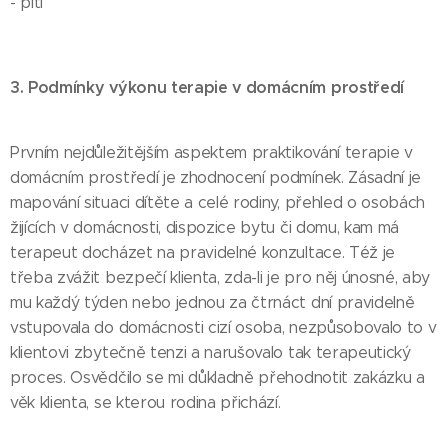
- pití
3. Podmínky výkonu terapie v domácním prostředí
Prvním nejdůležitějším aspektem praktikování terapie v
domácním prostředí je zhodnocení podmínek. Zásadní je
mapování situaci dítěte a celé rodiny, přehled o osobách
žijících v domácnosti, dispozice bytu či domu, kam má
terapeut docházet na pravidelné konzultace. Též je
třeba zvážit bezpečí klienta, zda-li je pro něj únosné, aby
mu každý týden nebo jednou za čtrnáct dní pravidelně
vstupovala do domácnosti cizí osoba, nezpůsobovalo to v
klientovi zbytečně tenzi a narušovalo tak terapeutický
proces. Osvědčilo se mi důkladně přehodnotit zakázku a
věk klienta, se kterou rodina přichází.