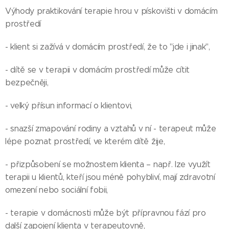
Výhody praktikování terapie hrou v pískovišti v domácím
prostředí
- klient si zažívá v domácím prostředí, že to "jde i jinak",
- dítě se v terapii v domácím prostředí může cítit
bezpečněji,
- velký přísun informací o klientovi,
- snazší zmapování rodiny a vztahů v ní - terapeut může
lépe poznat prostředí, ve kterém dítě žije,
- přizpůsobení se možnostem klienta – např. lze využít
terapii u klientů, kteří jsou méně pohybliví, mají zdravotní
omezení nebo sociální fobii,
- terapie v domácnosti může být přípravnou fází pro
další zapojení klienta v terapeutovně,