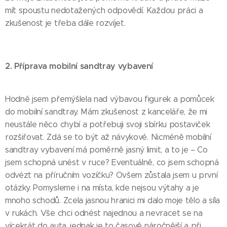
mít spoustu nedotažených odpovědí. Každou práci a
zkušenost je třeba dále rozvíjet.
2. Příprava mobilní sandtray vybavení
Hodně jsem přemýšlela nad výbavou figurek a pomůcek
do mobilní sandtray. Mám zkušenost z kanceláře, že mi
neustále něco chybí a potřebuji svoji sbírku postaviček
rozšiřovat. Zdá se to být až návykové. Nicméně mobilní
sandtray vybavení má poměrně jasný limit, a to je – Co
jsem schopná unést v ruce? Eventuálně, co jsem schopná
odvézt na příručním vozíčku? Ovšem zůstala jsem u první
otázky. Pomysleme i na místa, kde nejsou výtahy a je
mnoho schodů. Zcela jasnou hranici mi dalo moje tělo a síla
v rukách. Vše chci odnést najednou a nevracet se na
vícekrát do auta, jednak je to časově náročnější a při