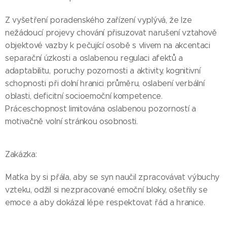
Z vyšetření poradenského zařízení vyplývá, že lze
nežádoucí projevy chování přisuzovat narušení vztahově
objektové vazby k pečující osobě s vlivem na akcentaci
separační úzkosti a oslabenou regulaci afektů a
adaptabilitu, poruchy pozornosti a aktivity, kognitivní
schopnosti při dolní hranici průměru, oslabení verbální
oblasti, deficitní socioemoční kompetence.
Práceschopnost limitována oslabenou pozorností a
motivačně volní stránkou osobnosti.
Zakázka:
Matka by si přála, aby se syn naučil zpracovávat výbuchy
vzteku, odžil si nezpracované emoční bloky, ošetřily se
emoce a aby dokázal lépe respektovat řád a hranice.