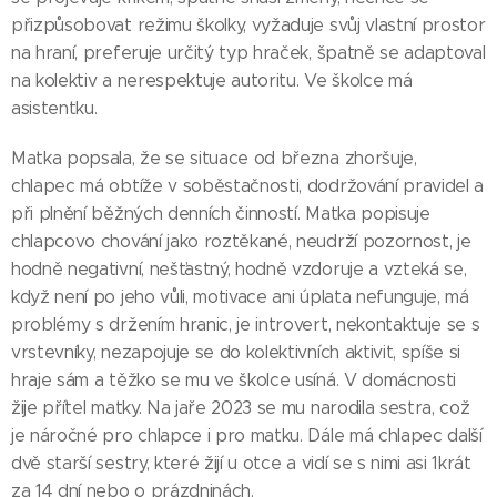
přizpůsobovat režimu školky, vyžaduje svůj vlastní prostor
na hraní, preferuje určitý typ hraček, špatně se adaptoval
na kolektiv a nerespektuje autoritu. Ve školce má
asistentku.
Matka popsala, že se situace od března zhoršuje,
chlapec má obtíže v soběstačnosti, dodržování pravidel a
při plnění běžných denních činností. Matka popisuje
chlapcovo chování jako roztěkané, neudrží pozornost, je
hodně negativní, nešťastný, hodně vzdoruje a vzteká se,
když není po jeho vůli, motivace ani úplata nefunguje, má
problémy s držením hranic, je introvert, nekontaktuje se s
vrstevníky, nezapojuje se do kolektivních aktivit, spíše si
hraje sám a těžko se mu ve školce usíná. V domácnosti
žije přítel matky. Na jaře 2023 se mu narodila sestra, což
je náročné pro chlapce i pro matku. Dále má chlapec další
dvě starší sestry, které žijí u otce a vidí se s nimi asi 1krát
za 14 dní nebo o prázdninách.