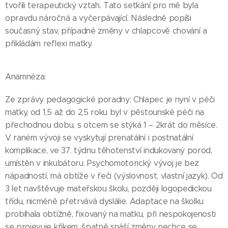
tvořili terapeutický vztah. Tato setkání pro mě byla
opravdu náročná a vyčerpávající. Následně popíši
současný stav, případné změny v chlapcově chování a
přikládám reflexi matky.
Anamnéza:
Ze zprávy pedagogické poradny: Chlapec je nyní v péči
matky, od 1,5 až do 2,5 roku byl v pěstounské péči na
přechodnou dobu, s otcem se stýká 1 – 2krát do měsíce.
V raném vývoji se vyskytují prenatální i postnatální
komplikace, ve 37. týdnu těhotenství indukovaný porod,
umístěn v inkubátoru. Psychomotorický vývoj je bez
nápadností, má obtíže v řeči (výslovnost, vlastní jazyk). Od
3 let navštěvuje mateřskou školu, později logopedickou
třídu, nicméně přetrvává dyslálie. Adaptace na školku
probíhala obtížně, fixovaný na matku, při nespokojenosti
se projevuje křikem, špatně snáší změny, nechce se