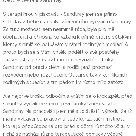
Úvod – cesta k Sandtray
S terapií hrou v pískovišti - Sandtray jsem se přímo
setkala až během absolvování ročního výcviku u Veroniky.
Za tuto možnost jsem nesmírně ráda, byla pro mě
obohacující a přínosná ve vztahu k přímé práci s dětskými
klienty, s nimiž se potkávám v rámci rodinných mediací. A
proto bych se s Vámi chtěla podělit o své postřehy,
zkušenosti a představit možnosti využití techniky
Sandtray při práci s dětmi a rodiči, jenž prochází
rozvodem nebo rozchodem. Ocitají se tak v konfliktních
rodinných situacích a tím pádem i v různé míře zátěže.
Ale nejprve trošku odbočím a vrátím se o krok zpět, před
samotný výcvik, než moje první kroky směřovaly k
Sandtray. Na pracovišti jsem měla to štěstí i výhodu, že již
máme vybavenou pracovnu, tedy konzultační místnost,
která je přizpůsobena pro práci s dětmi různého věku, v
nichž se nachází různé terapeutické pomůcky včetně