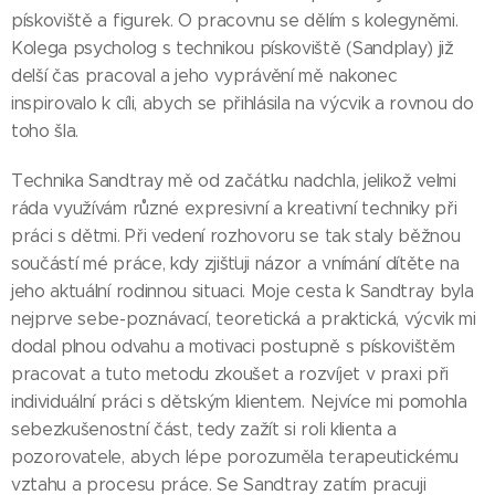
pískoviště a figurek. O pracovnu se dělím s kolegyněmi.
Kolega psycholog s technikou pískoviště (Sandplay) již
delší čas pracoval a jeho vyprávění mě nakonec
inspirovalo k cíli, abych se přihlásila na výcvik a rovnou do
toho šla.
Technika Sandtray mě od začátku nadchla, jelikož velmi
ráda využívám různé expresivní a kreativní techniky při
práci s dětmi. Při vedení rozhovoru se tak staly běžnou
součástí mé práce, kdy zjišťuji názor a vnímání dítěte na
jeho aktuální rodinnou situaci. Moje cesta k Sandtray byla
nejprve sebe-poznávací, teoretická a praktická, výcvik mi
dodal plnou odvahu a motivaci postupně s pískovištěm
pracovat a tuto metodu zkoušet a rozvíjet v praxi při
individuální práci s dětským klientem. Nejvíce mi pomohla
sebezkušenostní část, tedy zažít si roli klienta a
pozorovatele, abych lépe porozuměla terapeutickému
vztahu a procesu práce. Se Sandtray zatím pracuji