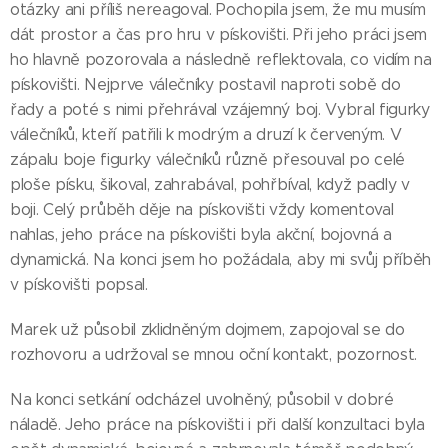
otázky ani příliš nereagoval. Pochopila jsem, že mu musím
dát prostor a čas pro hru v pískovišti. Při jeho práci jsem
ho hlavně pozorovala a následně reflektovala, co vidím na
pískovišti. Nejprve válečníky postavil naproti sobě do
řady a poté s nimi přehrával vzájemný boj. Vybral figurky
válečníků, kteří patřili k modrým a druzí k červeným. V
zápalu boje figurky válečníků různě přesouval po celé
ploše písku, šikoval, zahrabával, pohřbíval, když padly v
boji. Celý průběh děje na pískovišti vždy komentoval
nahlas, jeho práce na pískovišti byla akční, bojovná a
dynamická. Na konci jsem ho požádala, aby mi svůj příběh
v pískovišti popsal.
Marek už působil zklidněným dojmem, zapojoval se do
rozhovoru a udržoval se mnou oční kontakt, pozornost.
Na konci setkání odcházel uvolněný, působil v dobré
náladě. Jeho práce na pískovišti i při další konzultaci byla