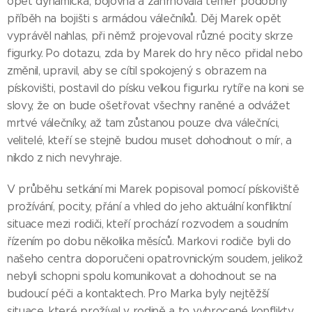
opět dynamická, bojovná a zahrnovala téměř podobný
příběh na bojišti s armádou válečníků. Děj Marek opět
vyprávěl nahlas, při němž projevoval různé pocity skrze
figurky. Po dotazu, zda by Marek do hry něco přidal nebo
změnil, upravil, aby se cítil spokojený s obrazem na
pískovišti, postavil do písku velkou figurku rytíře na koni se
slovy, že on bude ošetřovat všechny raněné a odvážet
mrtvé válečníky, až tam zůstanou pouze dva válečníci,
velitelé, kteří se stejně budou muset dohodnout o mír, a
nikdo z nich nevyhraje.
V průběhu setkání mi Marek popisoval pomocí pískoviště
prožívání, pocity, přání a vhled do jeho aktuální konfliktní
situace mezi rodiči, kteří prochází rozvodem a soudním
řízením po dobu několika měsíců. Markovi rodiče byli do
našeho centra doporučeni opatrovnickým soudem, jelikož
nebyli schopni spolu komunikovat a dohodnout se na
budoucí péči a kontaktech. Pro Marka byly nejtěžší
situace, které prožíval v rodině a to vyhrocené konflikty