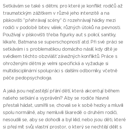
Setkávám se také s dětmi, pro které je konflikt rodičů až
traumatickým zážitkem v různé jeho intenzitě a na
pískovišti "přehrávají scény" či rozehrávají hádky mezi
rodiči v podobě bitev, válek, různých útoků na pevnosti.
Používají v pískovišti třeba figurky aut s policií, sanitky,
lékaře, Batmana se superschopností atd. Při své práci se
setkávám i s problematikou domácího násilí, kdy dítě je
svědkem těchto obzvlášť závažných konfliktů. Práce s
ohroženými dětmi je velmi specifická a vyžaduje si
multidisciplinární spolupráci s dalšími odborníky, včetně
péče pedopsychologa.
A jaká jsou nejčastější přání dětí, která akcentují během
našeho setkání a vyprávění? Aby se rodiče hlavně
přestali hádat, usmířili se, chovali se k sobě hezky a mluvili
spolu normálně, aby nemluvili škaredě o druhém rodiči,
nesoudili se, aby se dohodli a byl klid, nebo jsou děti, které
si přejí mít svůj vlastní prostor, o který se nechtějí dělit s