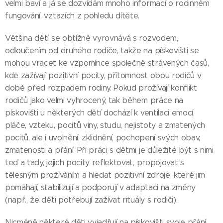
velmi baví a já se dozvídám mnoho informací o rodinném
fungování, vztazích z pohledu dítěte.
Většina dětí se obtížně vyrovnává s rozvodem,
odloučením od druhého rodiče, takže na pískovišti se
mohou vracet ke vzpomínce společně strávených časů,
kde zažívají pozitivní pocity, přítomnost obou rodičů v
době před rozpadem rodiny. Pokud prožívají konflikt
rodičů jako velmi vyhrocený, tak během práce na
pískovišti u některých dětí dochází k ventilaci emocí,
pláče, vzteku, pocitů viny, studu, nejistoty a zmatených
pocitů, ale i uvolnění, zklidnění, pochopení svých obav,
zmatenosti a přání. Při práci s dětmi je důležité být s nimi
teď a tady, jejich pocity reflektovat, propojovat s
tělesným prožíváním a hledat pozitivní zdroje, které jim
pomáhají, stabilizují a podporují v adaptaci na změny
(např., že děti potřebují zažívat rituály s rodiči).
Nicméně některé děti vyjadřují na pískovišti svoje přání