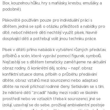
Box, kouzelnou hůlku, hry s maňásky, kresbu, emušáky, a
podobně).
Pískoviště používám pouze pro individuální práci s
dítětem, jedná se spíš o otázku příležitosti a nabídky pro
dítě, neboť některé děti nechtějí využít písek, hlavně
dospívající děti a potřebují volit jinou techniku práce.
Písek v dítěti přímo nabádá k vytváření různých představ,
příběhů a scén, které vypráví pomocí figurek, symbolů.
Nejčastěji se s dítětem tematicky zaměřujeme na aktuální
obraz rodiny, či konkrétní děj, scénu – např. obraz
konfliktní situace doma, příběh o průběhu předávání
dítěte, obraz vztahů mezi sourozenci nebo adaptaci
dítěte na nově příchozí rodinné členy. Setkávám se s tím,
že některé děti "zrcadlí" hádky mezi rodiči ve školním
prostředí nebo ve vztazích třeba k sourozenci, jiné se
izolují, uzavírají se do sebe, prožívají ambivalentní postoje