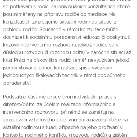
se potkávám s rodiči na individuálních konzultacích, které
jsou zaměřeny na přípravu rodiče do mediace. Na
konzultacích zmapujeme aktuální rodinnou situaci z
pohledu rodiče. Současně v rámci konzultace může
docházet k sociálnímu poradenství, edukaci či poskytnutí
krizově-intervenčního rozhovoru, jelikož rodiče se v
důsledku rozvodu či rozchodu ocitají v náročné situaci až
krizi. Práci na pískovišti s rodiči téměř nevyužívám, jelikož
jsem limitována jednou konzultací, spíše využívám
jednoduchých škálovacích technik v rámci podpůrného
poradenství.
Podstatná část mé práce tvoří individuální práce s
dítětem/dětmi za účelem realizace informačního a
intervenčního rozhovoru, při němž se zaměřuji na
zmapování vztahového pole, vnímání a názoru dítěte na
aktuální rodinnou situaci, případně na jeho prožívání v
kontextu rodinného konfliktu (rozvodu rodičů) a zjištění