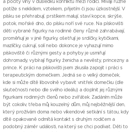
a pocity viny v důsledku konfliktu mezi rodiči. Mívají různé
potíže s neklidem, vztekem, přijetím či jsou úzkostnější. V
písku se přehrabují, prstíkem malují, staví kopce, skrýše,
potok, mořské dno, do písku noří své ruce. Na pískovišti
děti vybrané figurky na rodinné členy různě zahrabávají,
proměňují je v jiné figurky, ošetřují je srdíčky, kytičkami,
mazlíčky, cukrují, solí nebo dokonce je vyhazují mimo
pískoviště či různými gesty a pohyby je usmiřují
dohromady, vybírají figurky ženicha a nevěsty, princezny a
prince. K práci na pískovišti jsem zkusila zapojit i práci s
terapeutickým domečkem. Jedná se o velký domeček,
kde si může dítě libovolně vybavit vnitřek domečku (dle
skutečnosti nebo dle svého ideálu) a doplnit jej různými
figurkami rodinných členů nebo zvířátek. Zadáním může
být cokoliv, třeba můj kouzelný dům, můj nejběžnější den,
který prožívám doma nebo víkendové setkání s tátou, kdy
dítě opakovaně odmítá kontakt s druhým rodičem a
podobný záměr události, na který se chci podívat. Děti to