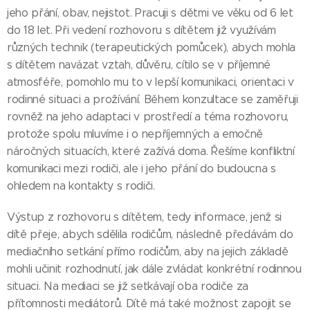
jeho přání, obav, nejistot. Pracuji s dětmi ve věku od 6 let
do 18 let. Při vedení rozhovoru s dítětem již využívám
různých technik (terapeutických pomůcek), abych mohla
s dítětem navázat vztah, důvěru, cítilo se v příjemné
atmosféře, pomohlo mu to v lepší komunikaci, orientaci v
rodinné situaci a prožívání. Během konzultace se zaměřuji
rovněž na jeho adaptaci v prostředí a téma rozhovoru,
protože spolu mluvíme i o nepříjemných a emočně
náročných situacích, které zažívá doma. Řešíme konfliktní
komunikaci mezi rodiči, ale i jeho přání do budoucna s
ohledem na kontakty s rodiči.
Výstup z rozhovoru s dítětem, tedy informace, jenž si
dítě přeje, abych sdělila rodičům, následně předávám do
mediačního setkání přímo rodičům, aby na jejich základě
mohli učinit rozhodnutí, jak dále zvládat konkrétní rodinnou
situaci. Na mediaci se již setkávají oba rodiče za
přítomnosti mediátorů. Dítě má také možnost zapojit se