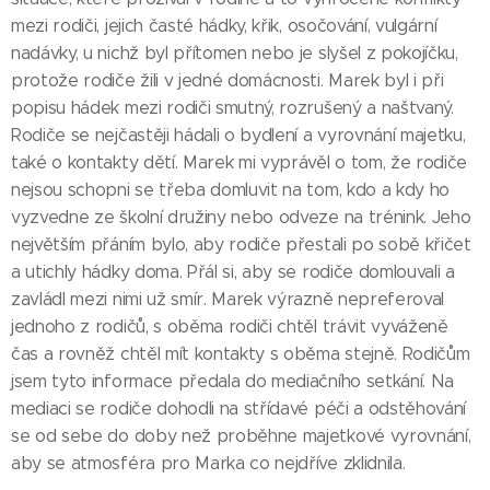
mezi rodiči, jejich časté hádky, křik, osočování, vulgární
nadávky, u nichž byl přítomen nebo je slyšel z pokojíčku,
protože rodiče žili v jedné domácnosti. Marek byl i při
popisu hádek mezi rodiči smutný, rozrušený a naštvaný.
Rodiče se nejčastěji hádali o bydlení a vyrovnání majetku,
také o kontakty dětí. Marek mi vyprávěl o tom, že rodiče
nejsou schopni se třeba domluvit na tom, kdo a kdy ho
vyzvedne ze školní družiny nebo odveze na trénink. Jeho
největším přáním bylo, aby rodiče přestali po sobě křičet
a utichly hádky doma. Přál si, aby se rodiče domlouvali a
zavládl mezi nimi už smír. Marek výrazně nepreferoval
jednoho z rodičů, s oběma rodiči chtěl trávit vyváženě
čas a rovněž chtěl mít kontakty s oběma stejně. Rodičům
jsem tyto informace předala do mediačního setkání. Na
mediaci se rodiče dohodli na střídavé péči a odstěhování
se od sebe do doby než proběhne majetkové vyrovnání,
aby se atmosféra pro Marka co nejdříve zklidnila.