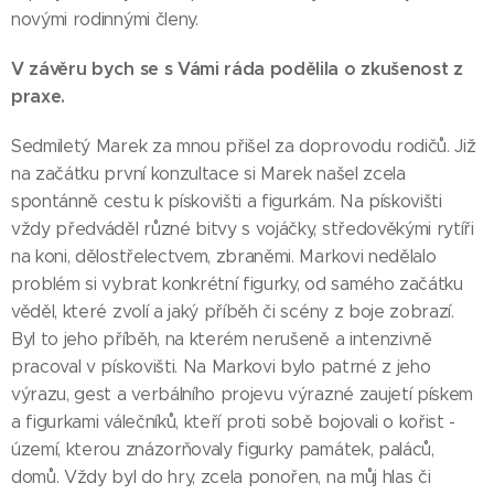
novými rodinnými členy.
V závěru bych se s Vámi ráda podělila o zkušenost z
praxe.
Sedmiletý Marek za mnou přišel za doprovodu rodičů. Již
na začátku první konzultace si Marek našel zcela
spontánně cestu k pískovišti a figurkám. Na pískovišti
vždy předváděl různé bitvy s vojáčky, středověkými rytíři
na koni, dělostřelectvem, zbraněmi. Markovi nedělalo
problém si vybrat konkrétní figurky, od samého začátku
věděl, které zvolí a jaký příběh či scény z boje zobrazí.
Byl to jeho příběh, na kterém nerušeně a intenzivně
pracoval v pískovišti. Na Markovi bylo patrné z jeho
výrazu, gest a verbálního projevu výrazné zaujetí pískem
a figurkami válečníků, kteří proti sobě bojovali o kořist -
území, kterou znázorňovaly figurky památek, paláců,
domů. Vždy byl do hry, zcela ponořen, na můj hlas či