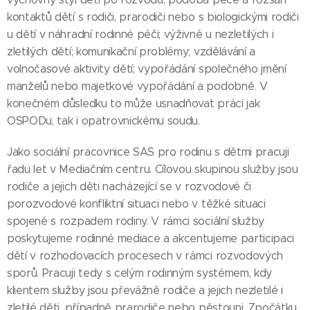
kontaktů dětí s rodiči, prarodiči nebo s biologickými rodiči
u dětí v náhradní rodinné péči; výživné u nezletilých i
zletilých dětí; komunikační problémy; vzdělávání a
volnočasové aktivity dětí; vypořádání společného jmění
manželů nebo majetkové vypořádání a podobně. V
konečném důsledku to může usnadňovat práci jak
OSPODu, tak i opatrovnickému soudu.
Jako sociální pracovnice SAS pro rodinu s dětmi pracuji
řadu let v Mediačním centru. Cílovou skupinou služby jsou
rodiče a jejich děti nacházející se v rozvodové či
porozvodové konfliktní situaci nebo v těžké situaci
spojené s rozpadem rodiny. V rámci sociální služby
poskytujeme rodinné mediace a akcentujeme participaci
dětí v rozhodovacích procesech v rámci rozvodových
sporů. Pracuji tedy s celým rodinným systémem, kdy
klientem služby jsou převážně rodiče a jejich nezletilé i
zletilé děti, případně prarodiče nebo pěstouni. Zpočátku