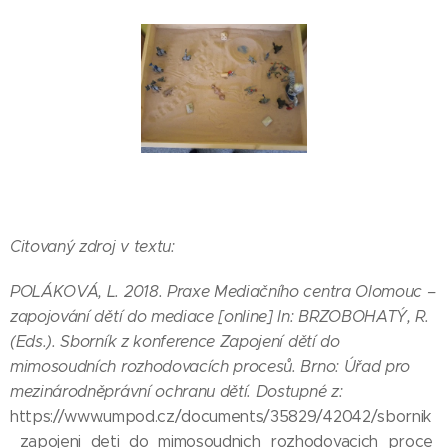
Citovaný zdroj v textu:
POLÁKOVÁ
, L. 2018. Praxe Mediačního centra Olomouc –
zapojování dětí do mediace [online] In: BRZOBOHATÝ, R.
(Eds.). Sborník z konference Zapojení dětí do
mimosoudních rozhodovacích procesů. Brno: Úřad pro
mezinárodněprávní ochranu dětí. Dostupné z:
https://www.umpod.cz/documents/35829/42042/sbornik
_zapojeni_deti_do_mimosoudnich_rozhodovacich_proce