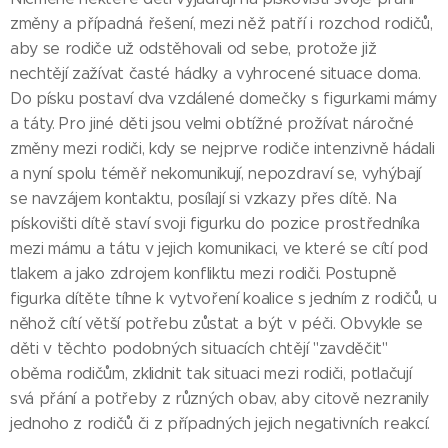
změny a případná řešení, mezi něž patří i rozchod rodičů,
aby se rodiče už odstěhovali od sebe, protože již
nechtějí zažívat časté hádky a vyhrocené situace doma.
Do písku postaví dva vzdálené domečky s figurkami mámy
a táty. Pro jiné děti jsou velmi obtížné prožívat náročné
změny mezi rodiči, kdy se nejprve rodiče intenzivně hádali
a nyní spolu téměř nekomunikují, nepozdraví se, vyhýbají
se navzájem kontaktu, posílají si vzkazy přes dítě. Na
pískovišti dítě staví svoji figurku do pozice prostředníka
mezi mámu a tátu v jejich komunikaci, ve které se cítí pod
tlakem a jako zdrojem konfliktu mezi rodiči. Postupně
figurka dítěte tíhne k vytvoření koalice s jedním z rodičů, u
něhož cítí větší potřebu zůstat a být v péči. Obvykle se
děti v těchto podobných situacích chtějí "zavděčit"
oběma rodičům, zklidnit tak situaci mezi rodiči, potlačují
svá přání a potřeby z různých obav, aby citově nezranily
jednoho z rodičů či z případných jejich negativních reakcí.