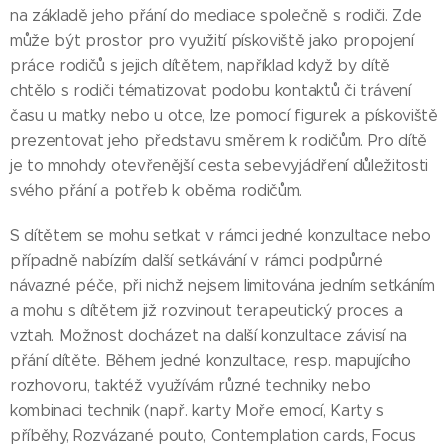
na základě jeho přání do mediace společně s rodiči. Zde
může být prostor pro využití pískoviště jako propojení
práce rodičů s jejich dítětem, například když by dítě
chtělo s rodiči tématizovat podobu kontaktů či trávení
času u matky nebo u otce, lze pomocí figurek a pískoviště
prezentovat jeho představu směrem k rodičům. Pro dítě
je to mnohdy otevřenější cesta sebevyjádření důležitosti
svého přání a potřeb k oběma rodičům.
S dítětem se mohu setkat v rámci jedné konzultace nebo
případně nabízím další setkávání v rámci podpůrné
návazné péče, při nichž nejsem limitována jedním setkáním
a mohu s dítětem již rozvinout terapeutický proces a
vztah. Možnost docházet na další konzultace závisí na
přání dítěte. Během jedné konzultace, resp. mapujícího
rozhovoru, taktéž využívám různé techniky nebo
kombinaci technik (např. karty Moře emocí, Karty s
příběhy, Rozvázané pouto, Contemplation cards, Focus