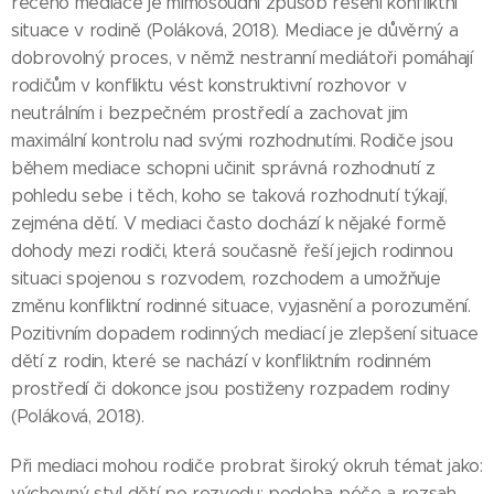
řečeno mediace je mimosoudní způsob řešení konfliktní
situace v rodině (Poláková, 2018). Mediace je důvěrný a
dobrovolný proces, v němž nestranní mediátoři pomáhají
rodičům v konfliktu vést konstruktivní rozhovor v
neutrálním i bezpečném prostředí a zachovat jim
maximální kontrolu nad svými rozhodnutími. Rodiče jsou
během mediace schopni učinit správná rozhodnutí z
pohledu sebe i těch, koho se taková rozhodnutí týkají,
zejména dětí. V mediaci často dochází k nějaké formě
dohody mezi rodiči, která současně řeší jejich rodinnou
situaci spojenou s rozvodem, rozchodem a umožňuje
změnu konfliktní rodinné situace, vyjasnění a porozumění.
Pozitivním dopadem rodinných mediací je zlepšení situace
dětí z rodin, které se nachází v konfliktním rodinném
prostředí či dokonce jsou postiženy rozpadem rodiny
(Poláková, 2018).
Při mediaci mohou rodiče probrat široký okruh témat jako:
výchovný styl dětí po rozvodu; podoba péče a rozsah