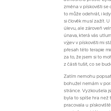
změna v pískovišti se o
to může odehrát, i když
si člověk musí zažít. U
úlevu, ale zároveň vel
únava, která vás utlumí
výjev v pískovišti mi 
přesah této terapie m
za to, že jsem si to m
z části tušit, co se b
Zatím nemohu popsat, 
bohužel nemám v porad
stránce. Vyzkoušela js
byla to spíše hra než 
pracovala u pískovišt