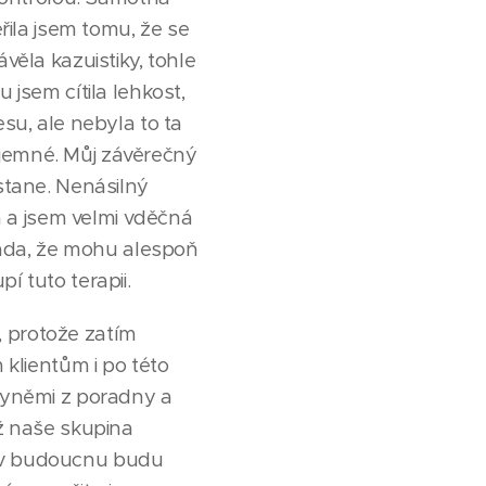
ěřila jsem tomu, že se
věla kazuistiky, tohle
 jsem cítila lehkost,
esu, ale nebyla to ta
příjemné. Můj závěrečný
ůstane. Nenásilný
 a jsem velmi vděčná
 ráda, že mohu alespoň
í tuto terapii.
, protože zatím
klientům i po této
egyněmi z poradny a
yž naše skupina
e v budoucnu budu