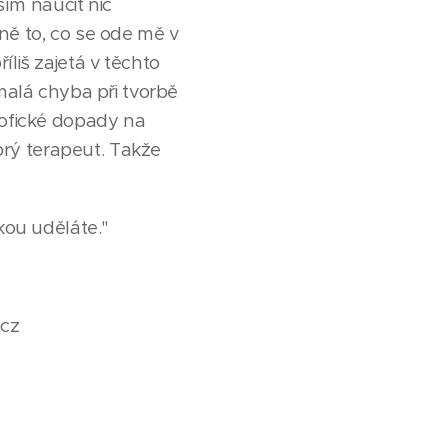
ím naučit nic
ně to, co se ode mě v
íliš zajetá v těchto
 malá chyba při tvorbě
rofické dopady na
rý terapeut. Takže
kou uděláte."
.cz