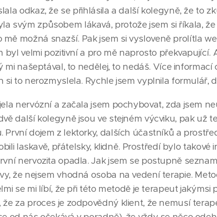
ala odkaz, že se přihlásila a další kolegyně, že to zkus
la svým způsobem lákavá, protože jsem si říkala, ž
 mě možná snazší. Pak jsem si vysloveně prolítla w
em byl velmi pozitivní a pro mě naprosto překvapující
rý mi našeptával, to nedělej, to nedáš. Více informací o
h si to nerozmyslela. Rychle jsem vyplnila formulář, d
 jela nervózní a začala jsem pochybovat, zda jsem ne
dvě další kolegyně jsou ve stejném výcviku, pak už t
 První dojem z lektorky, dalších účastníků a prostřed
obili laskavě, přátelsky, klidně. Prostředí bylo takové 
první nervozita opadla. Jak jsem se postupně sezna
avy, že nejsem vhodná osoba na vedení terapie. Meto
elmi se mi líbí, že při této metodě je terapeut jakýms
, že za proces je zodpovědný klient, že nemusí ter
 se od nás očekává v poradně), že vždy se něco odehr