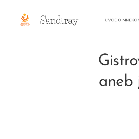
Sandtray
ÚVOD
O MNĚ
KO
Gistro
aneb 