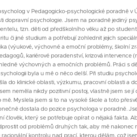
o psycholog v Pedagogicko-psychologické poradně v Ú
sti dopravní psychologie. Jsem na poradně jediný p
ientelu, tzn. děti od předškolního věku až po student
ritu či jiné studium a potřebují zohlednit jejich speciá
tika (výukové, výchovné a emoční problémy, školní zr
edagogů, kariérové poradenství, krizová intervence (
hledně výchovných a emočních problémů. Práci s dě
 psychologii byla u mě o něco delší. Při studiu psycho
la do klinické oblasti, výzkumu, pracovní oblasti a do
 jsem neměla nikdy pozitivní postoj, vlastně jsem se j
o mě. Myslela jsem si to na vysoké škole a toto přes
 konečně dostala do pozice psychologa v poradně. Js
í člověk, který se potřebuje opírat o nějaká fakta. 
dprostit od problémů druhých tak, aby mě nakonec 
 racionální kontrolu nad prací, kterou dělám, což jse