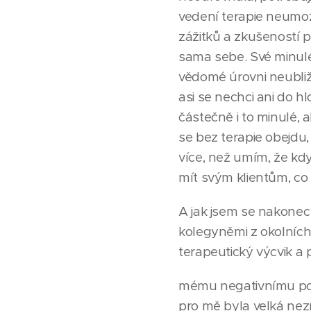
vedení terapie neumož
zážitků a zkušeností p
sama sebe. Své minulé z
vědomé úrovni neubližu
asi se nechci ani do h
částečně i to minulé, 
se bez terapie obejdu
více, než umím, že kd
mít svým klientům, co
A jak jsem se nakonec
kolegyněmi z okolních p
terapeutický výcvik a 
mému negativnímu post
pro mě byla velká nez