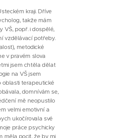
steckém kraji. Dříve
sycholog, takže mám
y VŠ, popř. i dospělé,
lní vzdělávací potřeby.
alost), metodické
ne v pravém slova
tmi jsem chtěla dělat
logie na VŠ jsem
 oblasti terapeutické
í obávala, domnívám se,
vědčení mě neopustilo
em velmi emotivní a
Abych ukočírovala své
moje práce psychicky
m měla pocit, že by mi