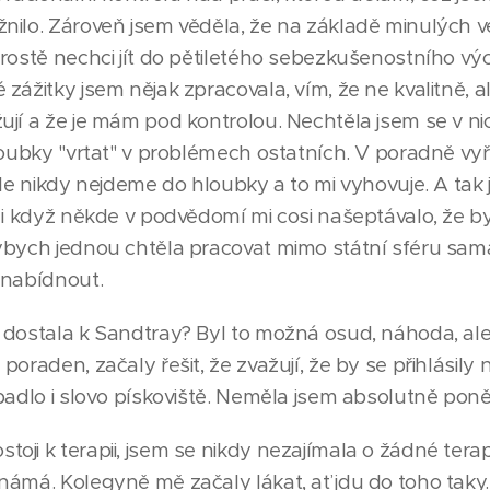
nilo. Zároveň jsem věděla, že na základě minulých 
rostě nechci jít do pětiletého sebezkušenostního výc
ážitky jsem nějak zpracovala, vím, že ne kvalitně, ale 
jí a že je mám pod kontrolou. Nechtěla jsem se v ni
loubky "vrtat" v problémech ostatních. V poradně vyř
ale nikdy nejdeme do hloubky a to mi vyhovuje. A tak 
, i když někde v podvědomí mi cosi našeptávalo, že 
ybych jednou chtěla pracovat mimo státní sféru sa
 nabídnout.
 dostala k Sandtray? Byl to možná osud, náhoda, al
oraden, začaly řešit, že zvažují, že by se přihlásily 
padlo i slovo pískoviště. Neměla jsem absolutně ponětí
oji k terapii, jsem se nikdy nezajímala o žádné tera
námá. Kolegyně mě začaly lákat, ať jdu do toho taky.