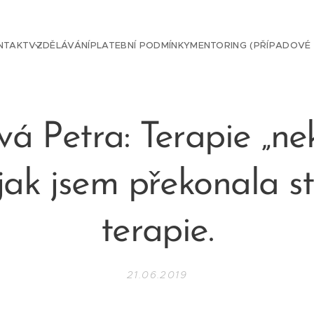
NTAKT
VZDĚLÁVÁNÍ
PLATEBNÍ PODMÍNKY
MENTORING (PŘÍPADOVÉ
vá Petra: Terapie „ne
jak jsem překonala st
terapie.
21.06.2019