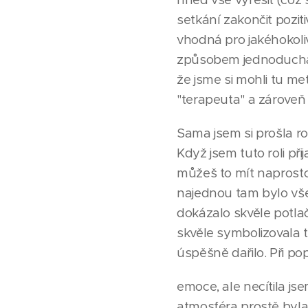
setkání zakončit poziti
vhodná pro jakéhokoli
způsobem jednoduchá m
že jsme si mohli tu me
"terapeuta" a zároveň
Sama jsem si prošla rol
Když jsem tuto roli při
můžeš to mít naprosto 
najednou tam bylo vše
dokázalo skvěle potlač
skvěle symbolizovala t
úspěšně dařilo. Při popi
emoce, ale necítila jse
atmosféra prostě byl