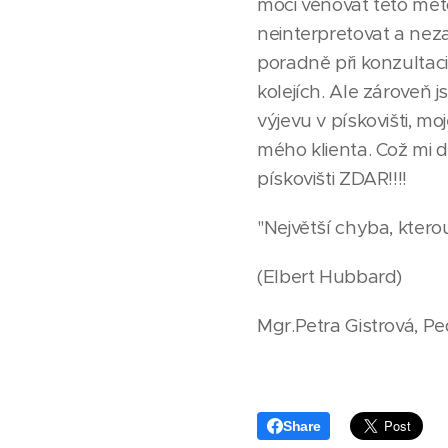
moci věnovat této met
neinterpretovat a neza
poradně při konzultaci
kolejích. Ale zároveň 
výjevu v pískovišti, m
mého klienta. Což mi 
pískovišti ZDAR!!!!
"Největší chyba, ktero
(Elbert Hubbard)
Mgr.Petra Gistrová, 
Share