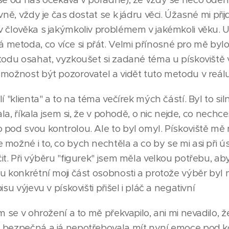
vně, vždy je čas dostat se k jádru věci. Úžasné mi přij
v člověka s jakýmkoliv problémem v jakémkoli věku. U
etoda, co více si přát. Velmi přínosné pro mě bylo
todu osahat, vyzkoušet si zadané téma u pískoviště v p
 možnost být pozorovatel a vidět tuto metodu v reálu
í "klienta" a to na téma večírek mých částí. Byl to sil
jala, říkala jsem si, že v pohodě, o nic nejde, co nech
pod svou kontrolou. Ale to byl omyl. Pískoviště mě n
 možné i to, co bych nechtěla a co by se mi asi při 
it. Při výběru "figurek" jsem měla velkou potřebu, ab
u konkrétní moji část osobnosti a protože výběr byl 
su výjevu v pískovišti přišel i pláč a negativní
m se v ohrožení a to mě překvapilo, ani mi nevadilo, ž
a bezpečná a já nepotřebovala mít nyní emoce pod 