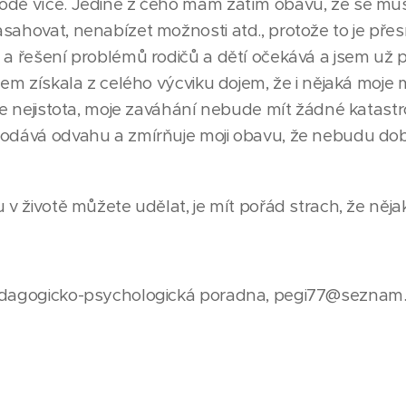
odě více. Jediné z čeho mám zatím obavu, že se mus
sahovat, nenabízet možnosti atd., protože to je přes
 a řešení problémů rodičů a dětí očekává a jsem už př
jsem získala z celého výcviku dojem, že i nějaká moje
oje nejistota, moje zaváhání nebude mít žádné katast
dodává odvahu a zmírňuje moji obavu, že nebudu dob
u v životě můžete udělat, je mít pořád strach, že něja
Pedagogicko-psychologická poradna, pegi77@seznam