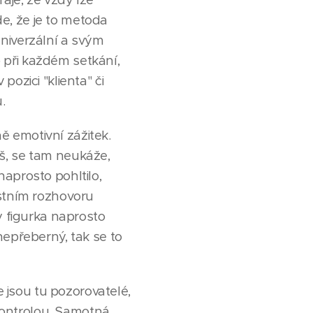
de, že je to metoda
niverzální a svým
 při každém setkání,
ozici "klienta" či
.
ně emotivní zážitek.
ceš, se tam neukáže,
aprosto pohltilo,
ústním rozhovoru
y figurka naprosto
nepřeberný, tak se to
e jsou tu pozorovatelé,
kontrolou. Samotná