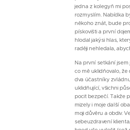
jedna z kolegyň mi posl
rozmyslím. Nabídka by
někoho znát, bude pro
pískovišti a první doj
hlodal jakýsi hlas, kte
raději nehledala, abyc
Na první setkání jsem
co mě uklidňovalo, že 
dva účastníky zvládnu.
uklidňující, všichni půs
pocit bezpečí. Takže 
mizely i moje další ob
moji důvěru a obdiv. V
sebeuzdravení klienta
hned vše vyřešit (což