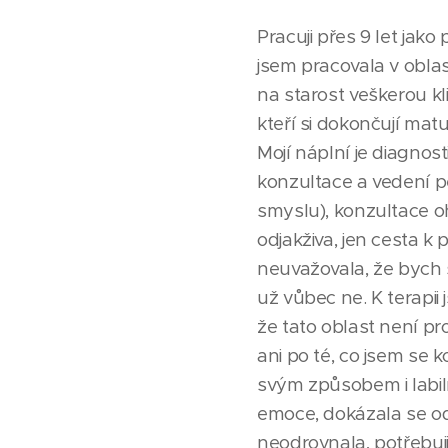
Pracuji přes 9 let jak
jsem pracovala v obla
na starost veškerou kl
kteří si dokončují matu
Mojí náplní je diagnos
konzultace a vedení p
smyslu), konzultace o
odjakživa, jen cesta k
neuvažovala, že bych š
už vůbec ne. K terapii
že tato oblast není pr
ani po té, co jsem se
svým způsobem i labiln
emoce, dokázala se o
neodrovnala, potřebuji