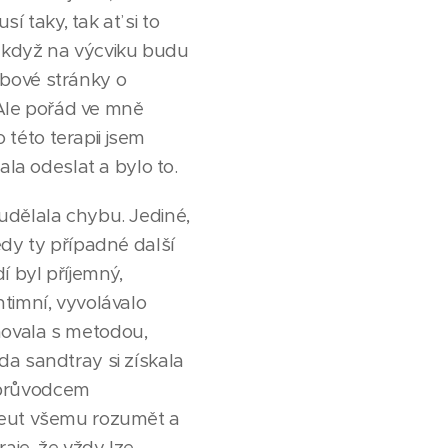
í taky, tak ať si to
e když na výcviku budu
ebové stránky o
. Ale pořád ve mně
 této terapii jsem
ala odeslat a bylo to.
udělala chybu. Jediné,
edy ty případné další
í byl příjemný,
intimní, vyvolávalo
movala s metodou,
da sandtray si získala
i průvodcem
apeut všemu rozumět a
aje, že vždy lze