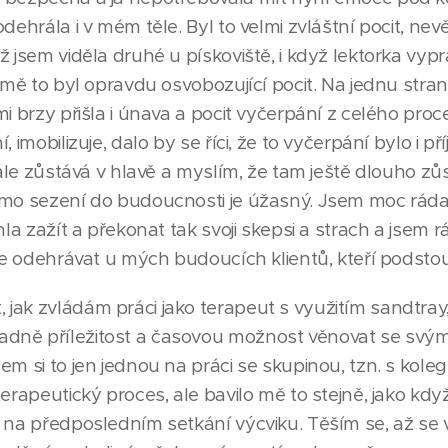
dehrála i v mém těle. Byl to velmi zvláštní pocit, nev
 jsem viděla druhé u pískoviště, i když lektorka vyprá
 mě to byl opravdu osvobozující pocit. Na jednu stranu
mi brzy přišla i únava a pocit vyčerpání z celého proc
, imobilizuje, dalo by se říci, že to vyčerpání bylo i 
stále zůstává v hlavě a myslím, že tam ještě dlouho z
imo sezení do budoucnosti je úžasný. Jsem moc ráda
ohla zažít a překonat tak svoji skepsi a strach a jsem
ude odehrávat u mých budoucích klientů, kteří podstoup
jak zvládám práci jako terapeut s využitím sandtray
ně příležitost a časovou možnost věnovat se svým 
em si to jen jednou na práci se skupinou, tzn. s kol
terapeutický proces, ale bavilo mě to stejně, jako kd
ě na předposledním setkání výcviku. Těším se, až s