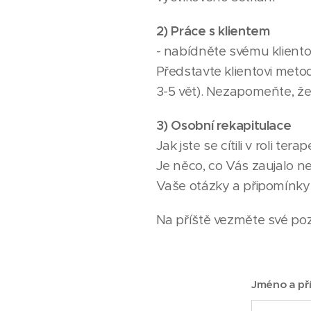
2) Práce s klientem
- nabídněte svému klient
Představte klientovi meto
3-5 vět). Nezapomeňte, že 
3) Osobní rekapitulace
Jak jste se cítili v roli ter
Je něco, co Vás zaujalo n
Vaše otázky a připomínky 
Na příště vezměte své po
Jméno a př