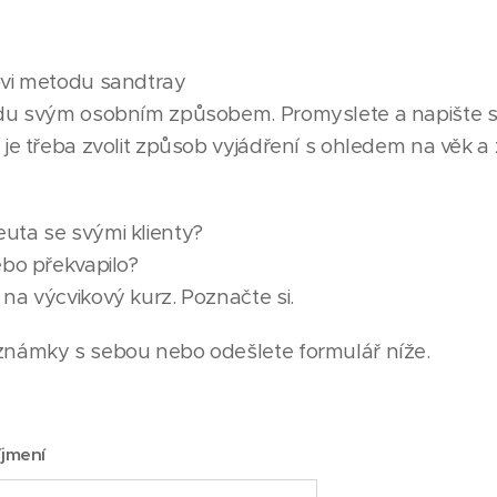
ovi metodu sandtray
du svým osobním způsobem. Promyslete a napište si k
je třeba zvolit způsob vyjádření s ohledem na věk a 
apeuta se svými klienty?
ebo překvapilo?
na výcvikový kurz. Poznačte si.
známky s sebou nebo odešlete formulář níže.
íjmení