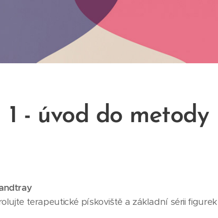
1 - úvod do metody
sandtray
rolujte terapeutické pískoviště a základní sérii figure