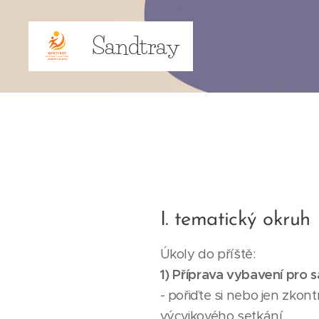
Sandtray
I. tematický okruh
Úkoly do příště:
1) Příprava vybavení pro 
- pořiďte si nebo jen zkont
výcvikového setkání