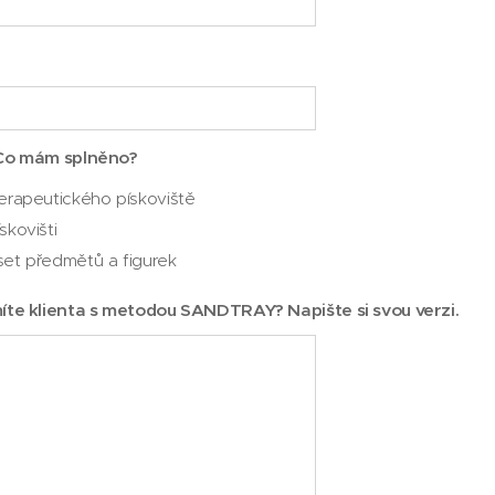
Co mám splněno?
terapeutického pískoviště
skovišti
set předmětů a figurek
íte klienta s metodou SANDTRAY? Napište si svou verzi.